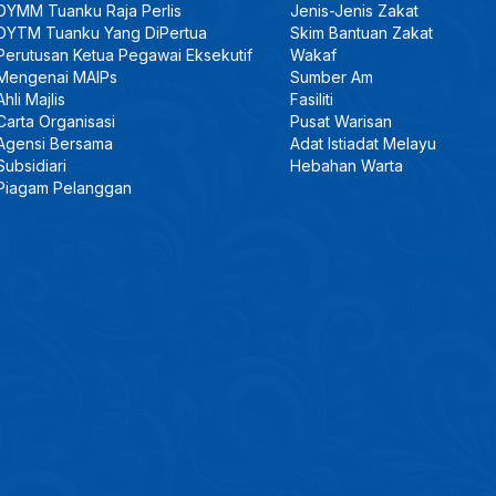
DYMM Tuanku Raja Perlis
Jenis-Jenis Zakat
DYTM Tuanku Yang DiPertua
Skim Bantuan Zakat
Perutusan Ketua Pegawai Eksekutif
Wakaf
Mengenai MAIPs
Sumber Am
Ahli Majlis
Fasiliti
Carta Organisasi
Pusat Warisan
Agensi Bersama
Adat Istiadat Melayu
Subsidiari
Hebahan Warta
Piagam Pelanggan