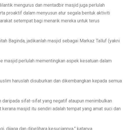
 dilantik mengurus dan mentadbir masjid juga perlulah
erta proaktif dalam menyusun atur segala bentuk aktiviti
rakat setempat bagi menarik mereka untuk terus
tah Baginda, jadikanlah masjid sebagai Markaz Talluf (yakni
 ke masjid perlulah mementingkan aspek kesatuan dalam
uslim haruslah disuburkan dan dikembangkan kepada semua
 daripada sifat-sifat yang negatif ataupun menimbulkan
erana masjid itu sendiri adalah tempat yang amat suci dan
i, dijaga dan dipelihara kesuciannya,” katanya.