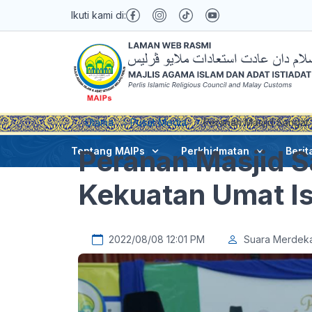
Ikuti kami di:
Utama
Pusat Media
Peranan Masjid Sangat 
Peranan Masjid S
Tentang MAIPs
Perkhidmatan
Berit
Kekuatan Umat Is
2022/08/08 12:01 PM
Suara Merdek