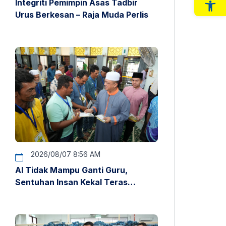
Integriti Pemimpin Asas Tadbir
Op
Urus Berkesan – Raja Muda Perlis
2026/08/07 8:56 AM
AI Tidak Mampu Ganti Guru,
Sentuhan Insan Kekal Teras
Pendidikan – Raja Muda Perlis