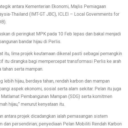
ategik antara Kementerian Ekonomi, Majlis Perniagaan
sia-Thailand (IMT-GT JBC), ICLEI – Local Governments for
DB).
uskan di peringkat MPK pada 10 Feb lepas dan bakal menjadi
ngunan bandar hijau di Perlis.
 itu, lima projek keutamaan dikenal pasti sebagai pemangkin
f itu dirangka bagi mempercepat transformasi Perlis ke arah
ya tahan serta mampan.
 lebih hijau, berdaya tahan, rendah karbon dan mampan
gi aspek ekonomi, sosial serta alam sekitar. Pelan itu juga
ai Matlamat Pembangunan Mampan (SDG) serta komitmen
h hijau,” menurut kenyataan itu.
n antara projek dicadangkan ialah pemasangan sistem
am dan persendirian; penyediaan Pelan Mobiliti Rendah Karbon