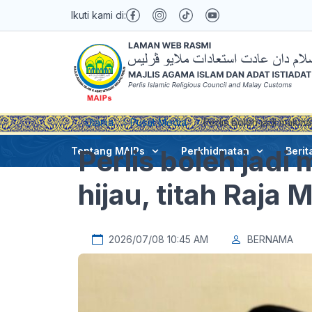
Ikuti kami di:
Utama
Pusat Media
Perlis boleh jadi makmal
Perlis boleh jadi
Tentang MAIPs
Perkhidmatan
Berit
hijau, titah Raja
2026/07/08 10:45 AM
BERNAMA