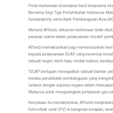
Pelan berkenaan disediakan hasil kerjasama str
Bersama Segi Tiga Pertumbuhan Indonesia-Malay
Sustainability serta Bank Pembangunan Asia (A
Menurut Affendi, dokumen berkenaan telah dilul
panduan utama dalam pelaksanaan inisiatif pemba
Affendi memaklumkan bagi merealisasikan hasrat
kepada pelaksanaan GCAP, yang kesemua inisiati
sebuah negeri lebih hijau, rendah karbon, berda
“GCAP bertujuan mewujudkan sebuah bandar yang
melalui pendekatan pembangunan yang mengimban
selaras dengan aspirasi negara dalam mencap
Malaysia untuk mengurangkan pelepasan gas ruma
Kenyataan itu memaklumkan, Affendi menjelaska
fotovoltaik solar (PV) di bangunan kerajaan, aw