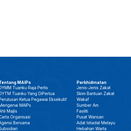
Tentang MAIPs
Perkhidmatan
DYMM Tuanku Raja Perlis
Jenis-Jenis Zakat
DYTM Tuanku Yang DiPertua
Skim Bantuan Zakat
Perutusan Ketua Pegawai Eksekutif
Wakaf
Mengenai MAIPs
Sumber Am
Ahli Majlis
Fasiliti
Carta Organisasi
Pusat Warisan
Agensi Bersama
Adat Istiadat Melayu
Subsidiari
Hebahan Warta