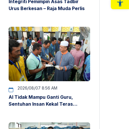
Integriti Pemimpin Asas Tadbir
Op
Urus Berkesan – Raja Muda Perlis
2026/08/07 8:56 AM
AI Tidak Mampu Ganti Guru,
Sentuhan Insan Kekal Teras
Pendidikan – Raja Muda Perlis