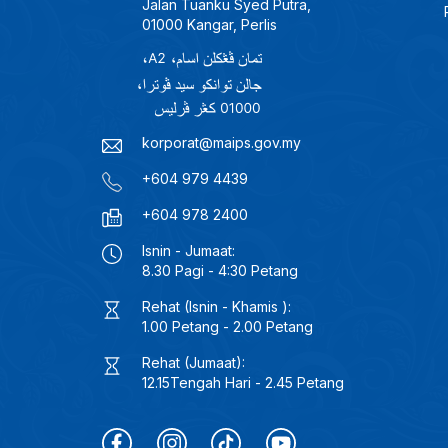
Jalan Tuanku Syed Putra,
01000 Kangar, Perlis
korporat@maips.gov.my
+604 979 4439
+604 978 2400
Isnin - Jumaat:
8.30 Pagi - 4:30 Petang
Rehat (Isnin - Khamis ):
1.00 Petang - 2.00 Petang
Rehat (Jumaat):
12.15Tengah Hari - 2.45 Petang