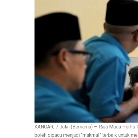
KANGAR, 7 Julai (Bernama) — Raja Muda Perlis T
boleh dipacu menjadi “makmal” terbaik untuk men