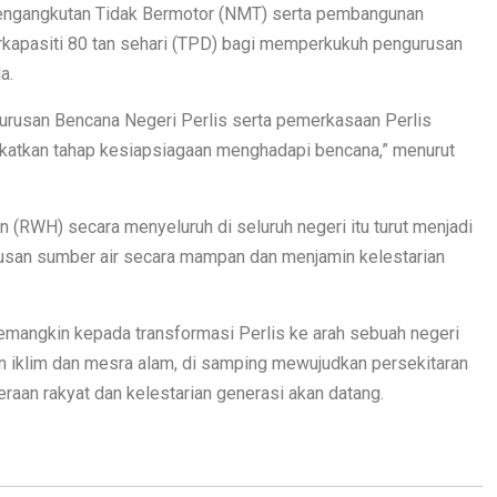
Pengangkutan Tidak Bermotor (NMT) serta pembangunan
rkapasiti 80 tan sehari (TPD) bagi memperkukuh pengurusan
a.
gurusan Bencana Negeri Perlis serta pemerkasaan Perlis
katkan tahap kesiapsiagaan menghadapi bencana,” menurut
n (RWH) secara menyeluruh di seluruh negeri itu turut menjadi
rusan sumber air secara mampan dan menjamin kelestarian
emangkin kepada transformasi Perlis ke arah sebuah negeri
n iklim dan mesra alam, di samping mewujudkan persekitaran
teraan rakyat dan kelestarian generasi akan datang.