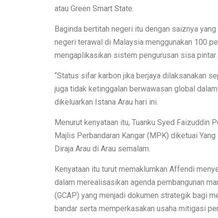
atau Green Smart State.
Baginda bertitah negeri itu dengan saiznya yan
negeri terawal di Malaysia menggunakan 100 pera
mengaplikasikan sistem pengurusan sisa pintar.
“Status sifar karbon jika berjaya dilaksanakan
juga tidak ketinggalan berwawasan global dalam 
dikeluarkan Istana Arau hari ini.
Menurut kenyataan itu, Tuanku Syed Faizuddin 
Majlis Perbandaran Kangar (MPK) diketuai Yang D
Diraja Arau di Arau semalam.
Kenyataan itu turut memaklumkan Affendi me
dalam merealisasikan agenda pembangunan mam
(GCAP) yang menjadi dokumen strategik bagi m
bandar serta memperkasakan usaha mitigasi peru