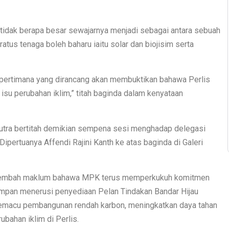
g tidak berapa besar sewajarnya menjadi sebagai antara sebuah
tus tenaga boleh baharu iaitu solar dan biojisim serta
 sepertimana yang dirancang akan membuktikan bahawa Perlis
isu perubahan iklim,” titah baginda dalam kenyataan
Putra bertitah demikian sempena sesi menghadap delegasi
ipertuanya Affendi Rajini Kanth ke atas baginda di Galeri
nyembah maklum bahawa MPK terus memperkukuh komitmen
pan menerusi penyediaan Pelan Tindakan Bandar Hijau
emacu pembangunan rendah karbon, meningkatkan daya tahan
bahan iklim di Perlis.