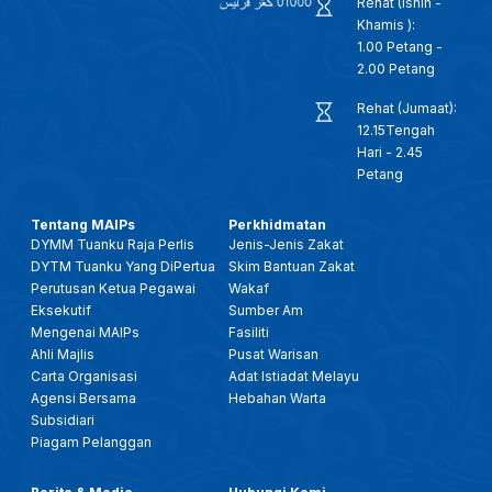
Rehat (Isnin -
Khamis ):
1.00 Petang -
2.00 Petang
Rehat (Jumaat):
12.15Tengah
Hari - 2.45
Petang
Tentang MAIPs
Perkhidmatan
DYMM Tuanku Raja Perlis
Jenis-Jenis Zakat
DYTM Tuanku Yang DiPertua
Skim Bantuan Zakat
Perutusan Ketua Pegawai
Wakaf
Eksekutif
Sumber Am
Mengenai MAIPs
Fasiliti
Ahli Majlis
Pusat Warisan
Carta Organisasi
Adat Istiadat Melayu
Agensi Bersama
Hebahan Warta
Subsidiari
Piagam Pelanggan