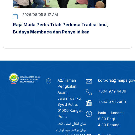
2026/08/05 8:17 AM
Raja Muda Perlis Titah Perkasa Tradisi Ilmu,
Budaya Membaca dan Penyelidikan
A2, Taman
korporat@maips.go
Pengkalan
+604 979 4439
Asam,
Jalan Tuanku
+604 978 2400
Syed Putra,
01000 Kangar,
Isnin - Jumaat:
Perlis
8.30 Pagi -
4:30 Petang