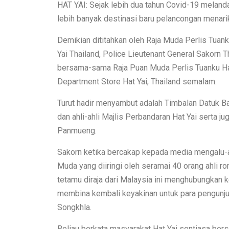
HAT YAI: Sejak lebih dua tahun Covid-19 meland
lebih banyak destinasi baru pelancongan menarik
Demikian dititahkan oleh Raja Muda Perlis Tuan
Yai Thailand, Police Lieutenant General Sakor
bersama-sama Raja Puan Muda Perlis Tuanku Haj
Department Store Hat Yai, Thailand semalam.
Turut hadir menyambut adalah Timbalan Datuk B
dan ahli-ahli Majlis Perbandaran Hat Yai serta ju
Panmueng.
Sakorn ketika bercakap kepada media mengalu-
Muda yang diiringi oleh seramai 40 orang ahli
tetamu diraja dari Malaysia ini menghubungkan
membina kembali keyakinan untuk para pengunjun
Songkhla.
Beliau berkata masyarakat Hat Yai sentiasa be