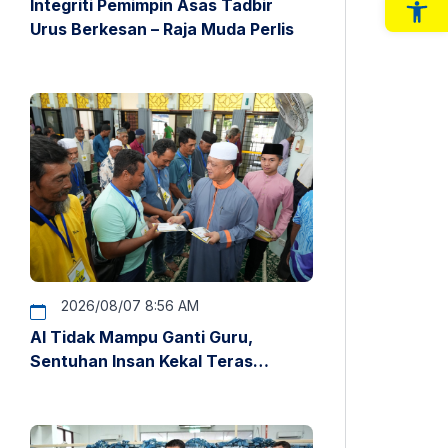
Integriti Pemimpin Asas Tadbir
Op
Urus Berkesan – Raja Muda Perlis
2026/08/07 8:56 AM
AI Tidak Mampu Ganti Guru,
Sentuhan Insan Kekal Teras
Pendidikan – Raja Muda Perlis