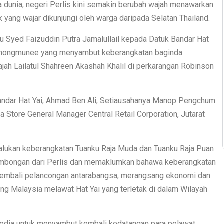
a dunia, negeri Perlis kini semakin berubah wajah menawarkan
 yang wajar dikunjungi oleh warga daripada Selatan Thailand.
ku Syed Faizuddin Putra Jamalullail kepada Datuk Bandar Hat
n Thongmunee yang menyambut keberangkatan baginda
ah Lailatul Shahreen Akashah Khalil di perkarangan Robinson
andar Hat Yai, Ahmad Ben Ali, Setiausahanya Manop Pengchum
ga Store General Manager Central Retail Corporation, Jutarat
alukan keberangkatan Tuanku Raja Muda dan Tuanku Raja Puan
 rombongan dari Perlis dan memaklumkan bahawa keberangkatan
 kembali pelancongan antarabangsa, merangsang ekonomi dan
g Malaysia melawat Hat Yai yang terletak di dalam Wilayah
rsedia untuk menyambut kembali kedatangan para pelawat