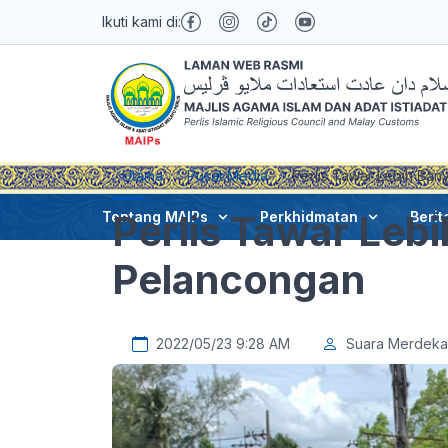
Ikuti kami di:
Utama
Pusat Media
Perlis Tawar Lebih Ban
Perlis Tawar Leb
Tentang MAIPs
Perkhidmatan
Berit
Pelancongan
2022/05/23 9:28 AM
Suara Merdeka