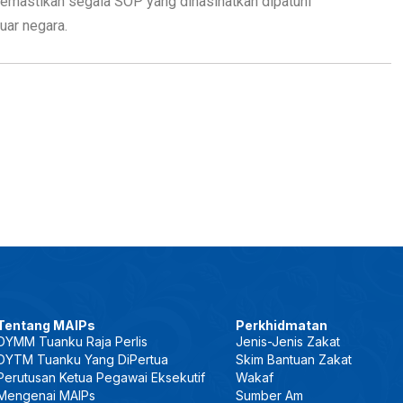
emastikan segala SOP yang dinasihatkan dipatuhi
uar negara.
Tentang MAIPs
Perkhidmatan
DYMM Tuanku Raja Perlis
Jenis-Jenis Zakat
DYTM Tuanku Yang DiPertua
Skim Bantuan Zakat
Perutusan Ketua Pegawai Eksekutif
Wakaf
Mengenai MAIPs
Sumber Am