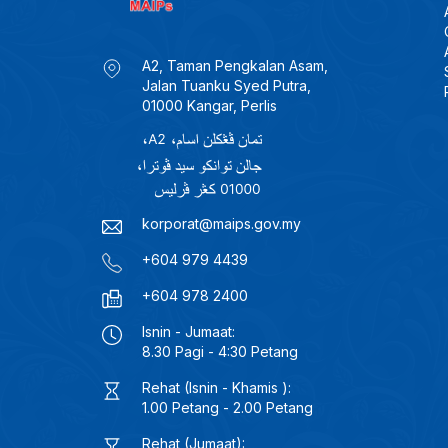
A2, Taman Pengkalan Asam,
Jalan Tuanku Syed Putra,
01000 Kangar, Perlis
korporat@maips.gov.my
+604 979 4439
+604 978 2400
Isnin - Jumaat:
8.30 Pagi - 4:30 Petang
Rehat (Isnin - Khamis ):
1.00 Petang - 2.00 Petang
Rehat (Jumaat):