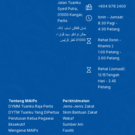
Jalan Tuanku
+604 978 2400
Syed Putra,
01000 Kangar,
Isnin - Jumaat:
Perlis
8.30 Pagi -
4:30 Petang
Rehat (Isnin -
Khamis ):
1.00 Petang -
2.00 Petang
Rehat (Jumaat):
12.15Tengah
Hari - 2.45
Petang
Tentang MAIPs
Perkhidmatan
DYMM Tuanku Raja Perlis
Jenis-Jenis Zakat
DYTM Tuanku Yang DiPertua
Skim Bantuan Zakat
Perutusan Ketua Pegawai
Wakaf
Eksekutif
Sumber Am
Mengenai MAIPs
Fasiliti