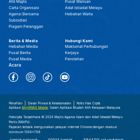
Ahli Majlis
Pusat Warisan
Carta Organisasi
Adat Istiadat Melayu
Agensi Bersama
Hebahan Warta
Subsidiari
Piagam Pelanggan
Berita & Media
Hubungi Kami
Hebahan Media
Maklumat Perhubungan
Pusat Berita
Kerjaya
Pusat Media
Perolehan
Acara
Penafian
Dasar Privasi & Keselamatan
Notis Hak Cipta
Aplikasi
MyHRMIS Mobile
: Galeri Aplikasi Mudah Alih Kerajaan Malaysia
Hakcipta Terpelihara © 2024 Majlis Agama Islam dan Adat Istiadat Melayu
Perlis (MAIPs).
Paparan terbaik mengunakan pelayar internet Chrome dengan resolusi
minimum 1366x768.
Jumlah pelawat
00014
Jumlah
584470
Last updated: