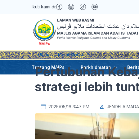
Ikuti kami di:
Utama
Pusat Media
Pertubuhan Kebajikan Al
Pertubuhan Kebaj
Tentang MAIPs
Perkhidmatan
Berit
strategi lebih tu
2025/05/16 3:47 PM
JENDELA MADA