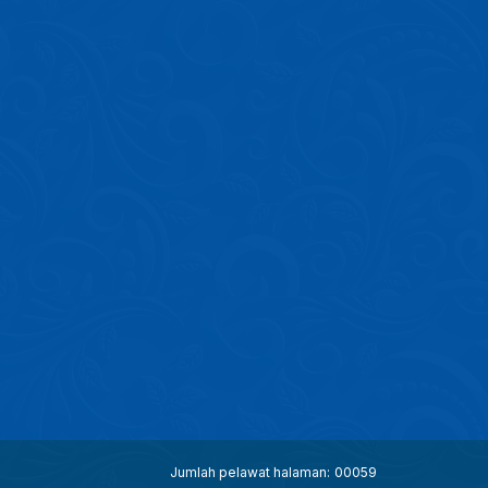
Jumlah pelawat halaman:
00059