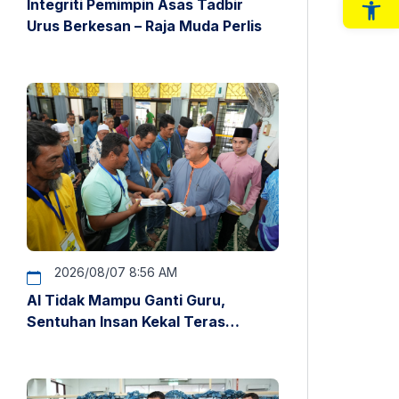
Integriti Pemimpin Asas Tadbir
Op
Urus Berkesan – Raja Muda Perlis
2026/08/07 8:56 AM
AI Tidak Mampu Ganti Guru,
Sentuhan Insan Kekal Teras
Pendidikan – Raja Muda Perlis