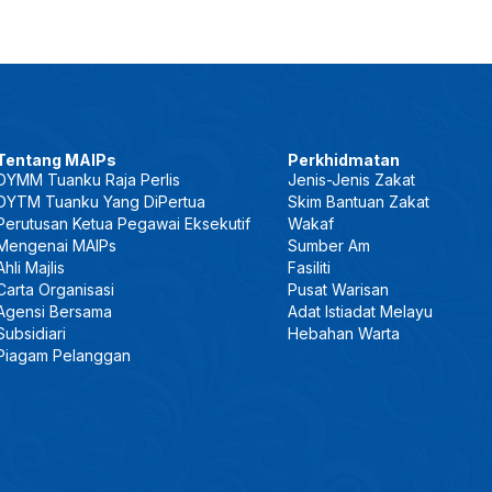
Tentang MAIPs
Perkhidmatan
DYMM Tuanku Raja Perlis
Jenis-Jenis Zakat
DYTM Tuanku Yang DiPertua
Skim Bantuan Zakat
Perutusan Ketua Pegawai Eksekutif
Wakaf
Mengenai MAIPs
Sumber Am
Ahli Majlis
Fasiliti
Carta Organisasi
Pusat Warisan
Agensi Bersama
Adat Istiadat Melayu
Subsidiari
Hebahan Warta
Piagam Pelanggan