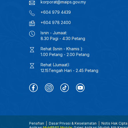
korporat@maips.gov.my
+604 979 4439
+604 978 2400
Isnin - Jumaat:
8.30 Pagi - 4:30 Petang
Rehat (Isnin - Khamis ):
1.00 Petang - 2.00 Petang
Rehat (Jumaat):
12.15Tengah Hari - 2.45 Petang
Penafian
Dasar Privasi & Keselamatan
Notis Hak Cipta
Aplikasi
MyHRMIS Mobile
: Galeri Aplikasi Mudah Alih Keraj