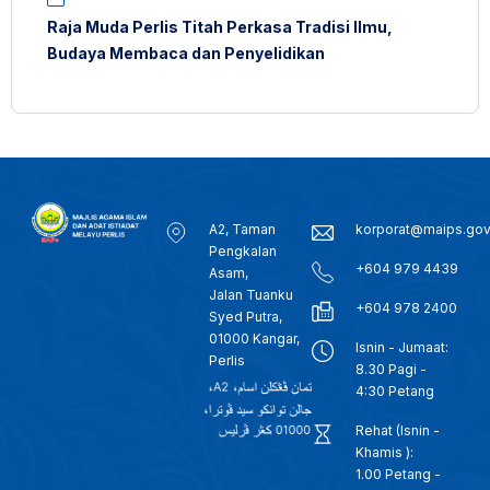
Raja Muda Perlis Titah Perkasa Tradisi Ilmu,
Budaya Membaca dan Penyelidikan
A2, Taman
korporat@maips.go
Pengkalan
+604 979 4439
Asam,
Jalan Tuanku
+604 978 2400
Syed Putra,
01000 Kangar,
Isnin - Jumaat:
Perlis
8.30 Pagi -
4:30 Petang
Rehat (Isnin -
Khamis ):
1.00 Petang -