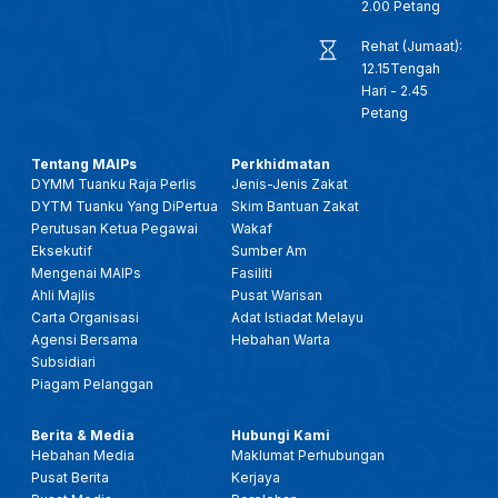
2.00 Petang
Rehat (Jumaat):
12.15Tengah
Hari - 2.45
Petang
Tentang MAIPs
Perkhidmatan
DYMM Tuanku Raja Perlis
Jenis-Jenis Zakat
DYTM Tuanku Yang DiPertua
Skim Bantuan Zakat
Perutusan Ketua Pegawai
Wakaf
Eksekutif
Sumber Am
Mengenai MAIPs
Fasiliti
Ahli Majlis
Pusat Warisan
Carta Organisasi
Adat Istiadat Melayu
Agensi Bersama
Hebahan Warta
Subsidiari
Piagam Pelanggan
Berita & Media
Hubungi Kami
Hebahan Media
Maklumat Perhubungan
Pusat Berita
Kerjaya