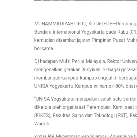
MUHAMMADIYAH.OR.ID, KOTAGEDE—Rombongan dar
Bandara Internasional Yogyakarta pada Rabu (01/
kemudian disambut jajaran Pimpinan Pusat Muh
bersama.
Di hadapan Mufti Perlis Malaysia, Rektor Unive
mengenalkan gerakan ‘Aisyiyah. Sebagai gerakan 
membangun kampus-kampus unggul di berbagai w
UNISA Yogyakarta. Kampus ini hampir 80% diisi 
“UNISA Yogyakarta merupakan salah satu sembil
dikelola oleh organisasi Perempuan. Kami saat in
(FIKES), Fakultas Sains dan Teknologi (FST), F
Warsiti.
Ketua PP Muhammadiyah Syamsul Anwar juga tu