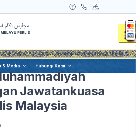
diyah Sambut Rombongan Jawatankuasa Fatwa Negeri Perlis
a & Media
Hubungi Kami
 Muhammadiyah
an Jawatankuasa
lis Malaysia
h