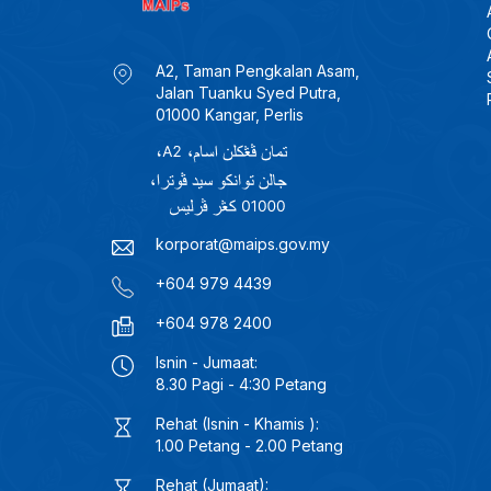
A2, Taman Pengkalan Asam,
Jalan Tuanku Syed Putra,
01000 Kangar, Perlis
korporat@maips.gov.my
+604 979 4439
+604 978 2400
Isnin - Jumaat:
8.30 Pagi - 4:30 Petang
Rehat (Isnin - Khamis ):
1.00 Petang - 2.00 Petang
Rehat (Jumaat):