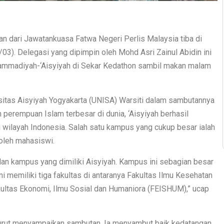
i Jawatankuasa Fatwa Negeri Perlis Malaysia tiba di
03). Delegasi yang dipimpin oleh Mohd Asri Zainul Abidin ini
ammadiyah-‘Aisyiyah di Sekar Kedathon sambil makan malam
rsitas Aisyiyah Yogyakarta (UNISA) Warsiti dalam sambutannya
perempuan Islam terbesar di dunia, ‘Aisyiyah berhasil
ilayah Indonesia. Salah satu kampus yang cukup besar ialah
oleh mahasiswi.
an kampus yang dimiliki Aisyiyah. Kampus ini sebagian besar
i memiliki tiga fakultas di antaranya Fakultas Ilmu Kesehatan
akultas Ekonomi, Ilmu Sosial dan Humaniora (FEISHUM),” ucap
rut menyampaikan sambutan. Ia menyambut baik kedatangan