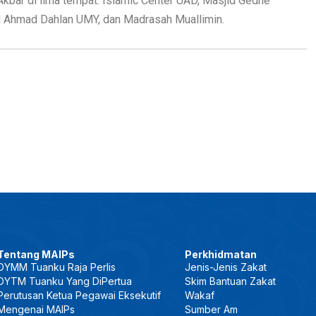
bar di lima tempat: Islamic Center UAD, Masjid Gedhe
d Ahmad Dahlan UMY, dan Madrasah Muallimin.
Tentang MAIPs
Perkhidmatan
DYMM Tuanku Raja Perlis
Jenis-Jenis Zakat
DYTM Tuanku Yang DiPertua
Skim Bantuan Zakat
Perutusan Ketua Pegawai Eksekutif
Wakaf
Mengenai MAIPs
Sumber Am