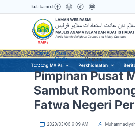
Ikuti kami di:
Utama
Pusat
Pimpinan Pusat Muhamma
Media
Malaysia
Tentang MAIPs
Perkhidmatan
Berit
Pimpinan Pusat
Sambut Rombong
Fatwa Negeri Per
2023/03/06 9:09 AM
Muhammadiya