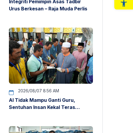
Integriti Pemimpin Asas Tadbir
Op
Urus Berkesan – Raja Muda Perlis
2026/08/07 8:56 AM
AI Tidak Mampu Ganti Guru,
Sentuhan Insan Kekal Teras
Pendidikan – Raja Muda Perlis