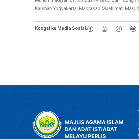
Muhammadiyah di Kampus IV UAD; dan Tabligh Ak
Kauman Yogyakarta, Madrasah Muallimat, Masji
Kongsi ke Media Sosial: