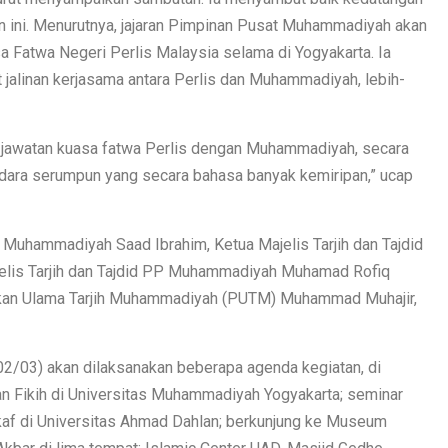
 ini. Menurutnya, jajaran Pimpinan Pusat Muhammadiyah akan
 Fatwa Negeri Perlis Malaysia selama di Yogyakarta. Ia
 jalinan kerjasama antara Perlis dan Muhammadiyah, lebih-
 jawatan kuasa fatwa Perlis dengan Muhammadiyah, secara
dara serumpun yang secara bahasa banyak kemiripan,” ucap
PP Muhammadiyah Saad Ibrahim, Ketua Majelis Tarjih dan Tajdid
elis Tarjih dan Tajdid PP Muhammadiyah Muhamad Rofiq
ikan Ulama Tarjih Muhammadiyah (PUTM) Muhammad Muhajir,
02/03) akan dilaksanakan beberapa agenda kegiatan, di
san Fikih di Universitas Muhammadiyah Yogyakarta; seminar
kaf di Universitas Ahmad Dahlan; berkunjung ke Museum