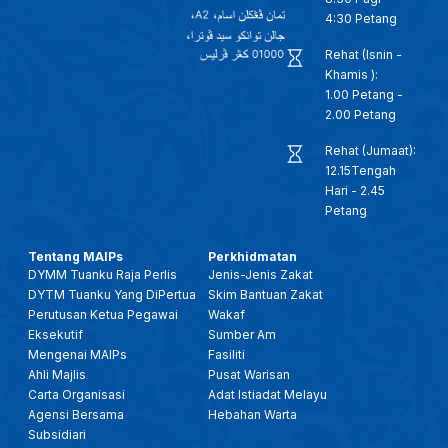
4:30 Petang
Rehat (Isnin -
Khamis ):
1.00 Petang -
2.00 Petang
Rehat (Jumaat):
12.15Tengah
Hari - 2.45
Petang
Tentang MAIPs
Perkhidmatan
DYMM Tuanku Raja Perlis
Jenis-Jenis Zakat
DYTM Tuanku Yang DiPertua
Skim Bantuan Zakat
Perutusan Ketua Pegawai
Wakaf
Eksekutif
Sumber Am
Mengenai MAIPs
Fasiliti
Ahli Majlis
Pusat Warisan
Carta Organisasi
Adat Istiadat Melayu
Agensi Bersama
Hebahan Warta
Subsidiari