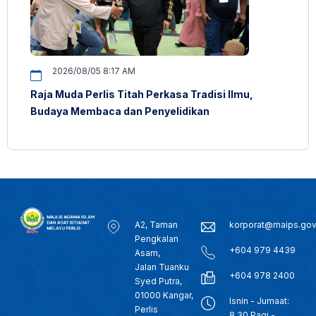
2026/08/05 8:17 AM
Raja Muda Perlis Titah Perkasa Tradisi Ilmu,
Budaya Membaca dan Penyelidikan
A2, Taman
korporat@maips.go
Pengkalan
+604 979 4439
Asam,
Jalan Tuanku
+604 978 2400
Syed Putra,
01000 Kangar,
Isnin - Jumaat:
Perlis
8.30 Pagi -