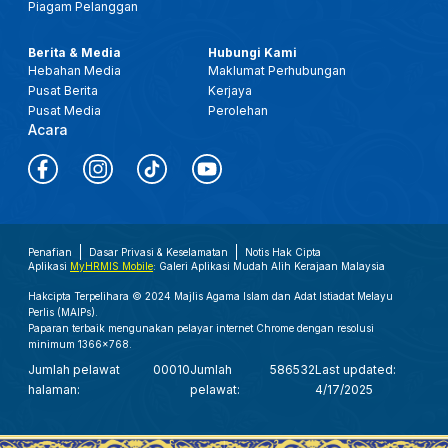
Piagam Pelanggan
Berita & Media
Hubungi Kami
Hebahan Media
Maklumat Perhubungan
Pusat Berita
Kerjaya
Pusat Media
Perolehan
Acara
Penafian
Dasar Privasi & Keselamatan
Notis Hak Cipta
Aplikasi
MyHRMIS Mobile
: Galeri Aplikasi Mudah Alih Kerajaan Malaysia
Hakcipta Terpelihara © 2024 Majlis Agama Islam dan Adat Istiadat Melayu
Perlis (MAIPs).
Paparan terbaik mengunakan pelayar internet Chrome dengan resolusi
minimum 1366x768.
Jumlah pelawat
00010
Jumlah
586532
Last updated:
halaman:
pelawat:
4/17/2025