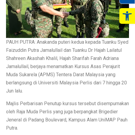
Op
PAUH PUTRA: Anakanda puteri kedua kepada Tuanku Syed
Faizuddin Putra Jamalullail dan Tuanku Dr Hajah Lailatul
Shahreen Akashah Khalil, Hajah Sharifah Farah Adriana
Jamalullail, berjaya menamatkan Kursus Asas Perajurit
Muda Sukarela (APMS) Tentera Darat Malaysia yang
berlangsung di Universiti Malaysia Perlis dari 7 hingga 20
Jun lalu.
Majlis Perbarisan Penutup kursus tersebut disempurnakan
oleh Raja Muda Perlis yang juga berpangkat Brigedier
Jeneral di Padang Boulevard, Kampus Alam UniMAP Pauh
Putra.