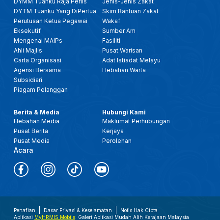
DYMM Tuanku Raja Perlis
Jenis-Jenis Zakat
DYTM Tuanku Yang DiPertua
Skim Bantuan Zakat
Perutusan Ketua Pegawai
Wakaf
Eksekutif
Sumber Am
Mengenai MAIPs
Fasiliti
Ahli Majlis
Pusat Warisan
Carta Organisasi
Adat Istiadat Melayu
Agensi Bersama
Hebahan Warta
Subsidiari
Piagam Pelanggan
Berita & Media
Hubungi Kami
Hebahan Media
Maklumat Perhubungan
Pusat Berita
Kerjaya
Pusat Media
Perolehan
Acara
Penafian
Dasar Privasi & Keselamatan
Notis Hak Cipta
Aplikasi
MyHRMIS Mobile
: Galeri Aplikasi Mudah Alih Kerajaan Malaysia