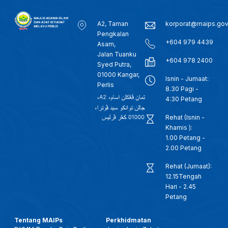
A2, Taman
korporat@maips.go
Pengkalan
+604 979 4439
Asam,
Jalan Tuanku
+604 978 2400
Syed Putra,
01000 Kangar,
Isnin - Jumaat:
Perlis
8.30 Pagi -
4:30 Petang
Rehat (Isnin -
Khamis ):
1.00 Petang -
2.00 Petang
Rehat (Jumaat):
12.15Tengah
Hari - 2.45
Petang
Tentang MAIPs
Perkhidmatan