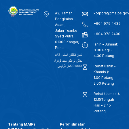
A2, Taman
korporat@maips.go
Pengkalan
+604 979 4439
Asam,
Jalan Tuanku
+604 978 2400
Syed Putra,
01000 Kangar,
Isnin - Jumaat:
Perlis
8.30 Pagi -
4:30 Petang
Rehat (Isnin -
Khamis ):
1.00 Petang -
2.00 Petang
Rehat (Jumaat):
12.15Tengah
Hari - 2.45
Petang
Tentang MAIPs
Perkhidmatan