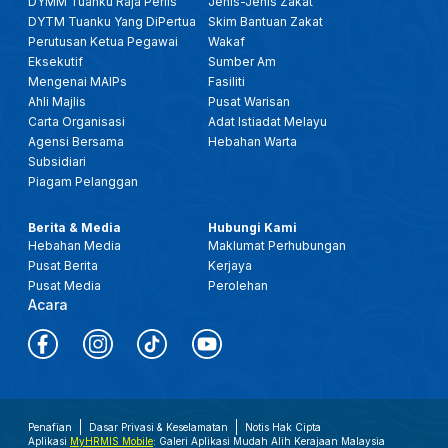
DYMM Tuanku Raja Perlis
Jenis-Jenis Zakat
DYTM Tuanku Yang DiPertua
Skim Bantuan Zakat
Perutusan Ketua Pegawai
Wakaf
Eksekutif
Sumber Am
Mengenai MAIPs
Fasiliti
Ahli Majlis
Pusat Warisan
Carta Organisasi
Adat Istiadat Melayu
Agensi Bersama
Hebahan Warta
Subsidiari
Piagam Pelanggan
Berita & Media
Hubungi Kami
Hebahan Media
Maklumat Perhubungan
Pusat Berita
Kerjaya
Pusat Media
Perolehan
Acara
Penafian
Dasar Privasi & Keselamatan
Notis Hak Cipta
Aplikasi
MyHRMIS Mobile
: Galeri Aplikasi Mudah Alih Kerajaan Malaysia