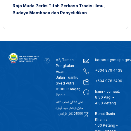
Raja Muda Perlis Titah Perkasa Tradisi Ilmu,
Budaya Membaca dan Penyelidikan
A2, Taman
korporat@maips.go
Pengkalan
+604 979 4439
Asam,
Jalan Tuanku
+604 978 2400
Syed Putra,
01000 Kangar,
Isnin - Jumaat:
Perlis
8.30 Pagi -
4:30 Petang
Rehat (Isnin -
Khamis ):
1.00 Petang -