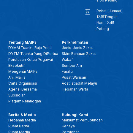
2.00 Petang
Rehat (Jumaat):
12.15Tengah
Hari - 2.45
Petang
Tentang MAIPs
Perkhidmatan
DYMM Tuanku Raja Perlis
Jenis-Jenis Zakat
DYTM Tuanku Yang DiPertua
Skim Bantuan Zakat
Perutusan Ketua Pegawai
Wakaf
Eksekutif
Sumber Am
Mengenai MAIPs
Fasiliti
Ahli Majlis
Pusat Warisan
Carta Organisasi
Adat Istiadat Melayu
Agensi Bersama
Hebahan Warta
Subsidiari
Piagam Pelanggan
Berita & Media
Hubungi Kami
Hebahan Media
Maklumat Perhubungan
Pusat Berita
Kerjaya
Pusat Media
Perolehan