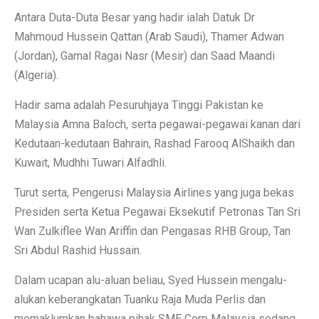
Antara Duta-Duta Besar yang hadir ialah Datuk Dr
Mahmoud Hussein Qattan (Arab Saudi), Thamer Adwan
(Jordan), Gamal Ragai Nasr (Mesir) dan Saad Maandi
(Algeria).
Hadir sama adalah Pesuruhjaya Tinggi Pakistan ke
Malaysia Amna Baloch, serta pegawai-pegawai kanan dari
Kedutaan-kedutaan Bahrain, Rashad Farooq AlShaikh dan
Kuwait, Mudhhi Tuwari Alfadhli.
Turut serta, Pengerusi Malaysia Airlines yang juga bekas
Presiden serta Ketua Pegawai Eksekutif Petronas Tan Sri
Wan Zulkiflee Wan Ariffin dan Pengasas RHB Group, Tan
Sri Abdul Rashid Hussain.
Dalam ucapan alu-aluan beliau, Syed Hussein mengalu-
alukan keberangkatan Tuanku Raja Muda Perlis dan
memaklumkan bahawa pihak SME Corp Malaysia sedang