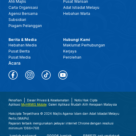
Ahli Majlis
Pusat Warisan
Carta Organisasi
Adat Istiadat Melayu
Agensi Bersama
Hebahan Warta
Subsidiari
Piagam Pelanggan
Berita & Media
Hubungi Kami
Hebahan Media
Maklumat Perhubungan
Pusat Berita
Kerjaya
Pusat Media
Perolehan
Acara
Penafian
Dasar Privasi & Keselamatan
Notis Hak Cipta
Aplikasi
MyHRMIS Mobile
: Galeri Aplikasi Mudah Alih Kerajaan Malaysia
Hakcipta Terpelihara © 2024 Majlis Agama Islam dan Adat Istiadat Melayu
Perlis (MAIPs).
Paparan terbaik mengunakan pelayar internet Chrome dengan resolusi
minimum 1366x768.
Jumlah pelawat
00006
Jumlah
586511
Last updated: