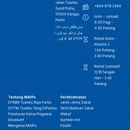
Jalan Tuanku
+604 978 2400
Syed Putra,
01000 Kangar,
Isnin - Jumaat:
Perlis
8.30 Pagi -
4:30 Petang
Rehat (Isnin -
Khamis ):
1.00 Petang -
2.00 Petang
Rehat (Jumaat):
12.15Tengah
Hari - 2.45
Petang
Tentang MAIPs
Perkhidmatan
DYMM Tuanku Raja Perlis
Jenis-Jenis Zakat
DYTM Tuanku Yang DiPertua
Skim Bantuan Zakat
Perutusan Ketua Pegawai
Wakaf
Eksekutif
Sumber Am
Mengenai MAIPs
Fasiliti