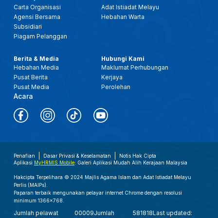
Carta Organisasi
Adat Istiadat Melayu
Agensi Bersama
Hebahan Warta
Subsidiari
Piagam Pelanggan
Berita & Media
Hubungi Kami
Hebahan Media
Maklumat Perhubungan
Pusat Berita
Kerjaya
Pusat Media
Perolehan
Acara
Penafian
Dasar Privasi & Keselamatan
Notis Hak Cipta
Aplikasi
MyHRMIS Mobile
: Galeri Aplikasi Mudah Alih Kerajaan Malaysia
Hakcipta Terpelihara © 2024 Majlis Agama Islam dan Adat Istiadat Melayu
Perlis (MAIPs).
Paparan terbaik mengunakan pelayar internet Chrome dengan resolusi
minimum 1366x768.
Jumlah pelawat
00009
Jumlah
581818
Last updated: