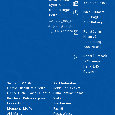
+604 978 2400
Syed Putra,
01000 Kangar,
Isnin - Jumaat:
Perlis
8.30 Pagi -
4:30 Petang
Rehat (Isnin -
Khamis ):
1.00 Petang -
2.00 Petang
Rehat (Jumaat):
12.15Tengah
Hari - 2.45
Petang
Tentang MAIPs
Perkhidmatan
DYMM Tuanku Raja Perlis
Jenis-Jenis Zakat
DYTM Tuanku Yang DiPertua
Skim Bantuan Zakat
Perutusan Ketua Pegawai
Wakaf
Eksekutif
Sumber Am
Mengenai MAIPs
Fasiliti
Ahli Majlis
Pusat Warisan