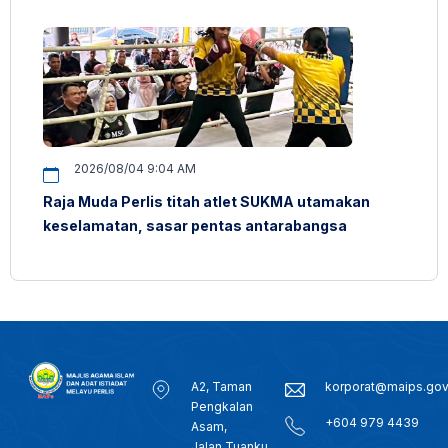
2026/08/04 9:04 AM
Raja Muda Perlis titah atlet SUKMA utamakan
keselamatan, sasar pentas antarabangsa
A2, Taman
korporat@maips.go
Pengkalan
+604 979 4439
Asam,
Jalan Tuanku