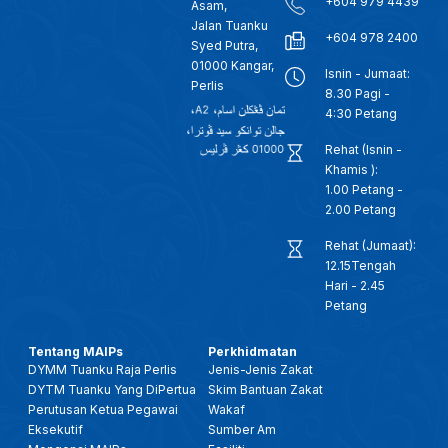
+604 979 4439
Asam,
Jalan Tuanku
+604 978 2400
Syed Putra,
01000 Kangar,
Isnin - Jumaat:
Perlis
8.30 Pagi -
4:30 Petang
Rehat (Isnin -
Khamis ):
1.00 Petang -
2.00 Petang
Rehat (Jumaat):
12.15Tengah
Hari - 2.45
Petang
Tentang MAIPs
Perkhidmatan
DYMM Tuanku Raja Perlis
Jenis-Jenis Zakat
DYTM Tuanku Yang DiPertua
Skim Bantuan Zakat
Perutusan Ketua Pegawai
Wakaf
Eksekutif
Sumber Am