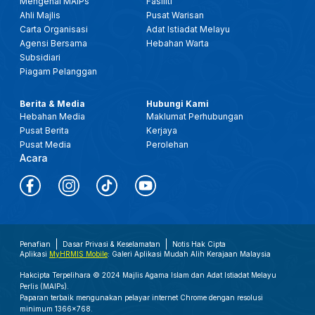
Mengenai MAIPs
Fasiliti
Ahli Majlis
Pusat Warisan
Carta Organisasi
Adat Istiadat Melayu
Agensi Bersama
Hebahan Warta
Subsidiari
Piagam Pelanggan
Berita & Media
Hubungi Kami
Hebahan Media
Maklumat Perhubungan
Pusat Berita
Kerjaya
Pusat Media
Perolehan
Acara
Penafian
Dasar Privasi & Keselamatan
Notis Hak Cipta
Aplikasi
MyHRMIS Mobile
: Galeri Aplikasi Mudah Alih Kerajaan Malaysia
Hakcipta Terpelihara © 2024 Majlis Agama Islam dan Adat Istiadat Melayu
Perlis (MAIPs).
Paparan terbaik mengunakan pelayar internet Chrome dengan resolusi
minimum 1366x768.