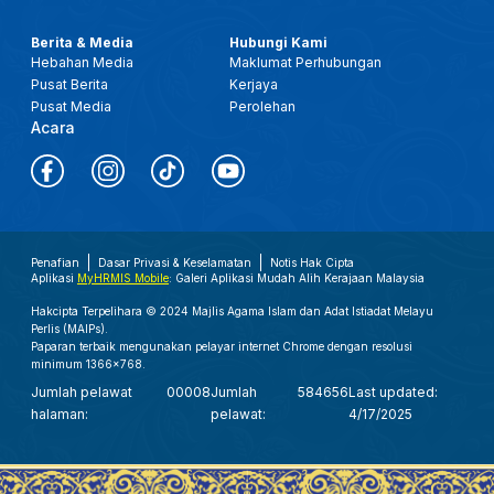
Berita & Media
Hubungi Kami
Hebahan Media
Maklumat Perhubungan
Pusat Berita
Kerjaya
Pusat Media
Perolehan
Acara
Penafian
Dasar Privasi & Keselamatan
Notis Hak Cipta
Aplikasi
MyHRMIS Mobile
: Galeri Aplikasi Mudah Alih Kerajaan Malaysia
Hakcipta Terpelihara © 2024 Majlis Agama Islam dan Adat Istiadat Melayu
Perlis (MAIPs).
Paparan terbaik mengunakan pelayar internet Chrome dengan resolusi
minimum 1366x768.
Jumlah pelawat
00008
Jumlah
584656
Last updated:
halaman:
pelawat:
4/17/2025