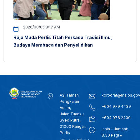
2026/08/05 8:17 AM
Raja Muda Perlis Titah Perkasa Tradisi Ilmu,
Budaya Membaca dan Penyelidikan
A2, Taman
korporat@maips.go
Pengkalan
+604 979 4439
Asam,
Jalan Tuanku
+604 978 2400
Syed Putra,
01000 Kangar,
Isnin - Jumaat:
Perlis
8.30 Pagi -