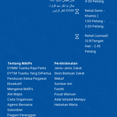
4:30 Petang
Rehat (Isnin -
Khamis ):
1.00 Petang -
2.00 Petang
Rehat (Jumaat):
12.15Tengah
Hari - 2.45
Petang
Tentang MAIPs
Perkhidmatan
DYMM Tuanku Raja Perlis
Jenis-Jenis Zakat
DYTM Tuanku Yang DiPertua
Skim Bantuan Zakat
Perutusan Ketua Pegawai
Wakaf
Eksekutif
Sumber Am
Mengenai MAIPs
Fasiliti
Ahli Majlis
Pusat Warisan
Carta Organisasi
Adat Istiadat Melayu
Agensi Bersama
Hebahan Warta
Subsidiari
Piagam Pelanggan