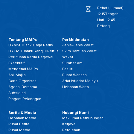
Rehat (Jumaat):
12.15Tengah
Hari - 2.45
Petang
Tentang MAIPs
Perkhidmatan
DYMM Tuanku Raja Perlis
Jenis-Jenis Zakat
DYTM Tuanku Yang DiPertua
Skim Bantuan Zakat
Perutusan Ketua Pegawai
Wakaf
Eksekutif
Sumber Am
Mengenai MAIPs
Fasiliti
Ahli Majlis
Pusat Warisan
Carta Organisasi
Adat Istiadat Melayu
Agensi Bersama
Hebahan Warta
Subsidiari
Piagam Pelanggan
Berita & Media
Hubungi Kami
Hebahan Media
Maklumat Perhubungan
Pusat Berita
Kerjaya
Pusat Media
Perolehan