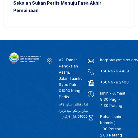
Sekolah Sukan Perlis Menuju Fasa Akhir
Pembinaan
A2, Taman
korporat@maips.go
Pengkalan
+604 979 4439
Asam,
Jalan Tuanku
+604 978 2400
Syed Putra,
01000 Kangar,
Isnin - Jumaat:
Perlis
8.30 Pagi -
4:30 Petang
Rehat (Isnin -
Khamis ):
1.00 Petang -
2.00 Petang