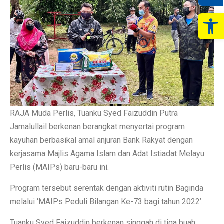
Op
RAJA Muda Perlis, Tuanku Syed Faizuddin Putra
Jamalullail berkenan berangkat menyertai program
kayuhan berbasikal amal anjuran Bank Rakyat dengan
kerjasama Majlis Agama Islam dan Adat Istiadat Melayu
Perlis (MAIPs) baru-baru ini.
Program tersebut serentak dengan aktiviti rutin Baginda
melalui ‘MAIPs Peduli Bilangan Ke-73 bagi tahun 2022’.
Tuanku Syed Faizuddin berkenan singgah di tiga buah