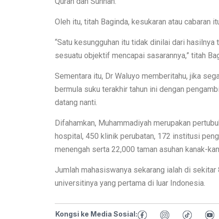
Quran dan Sunnah.
Oleh itu, titah Baginda, kesukaran atau cabaran i
“Satu kesungguhan itu tidak dinilai dari hasiln
sesuatu objektif mencapai sasarannya,” titah Ba
Sementara itu, Dr Waluyo memberitahu, jika seg
bermula suku terakhir tahun ini dengan pengambi
datang nanti.
Difahamkan, Muhammadiyah merupakan pertubuha
hospital, 450 klinik perubatan, 172 institusi pen
menengah serta 22,000 taman asuhan kanak-kan
Jumlah mahasiswanya sekarang ialah di sekitar
universitinya yang pertama di luar Indonesia.
Kongsi ke Media Sosial: