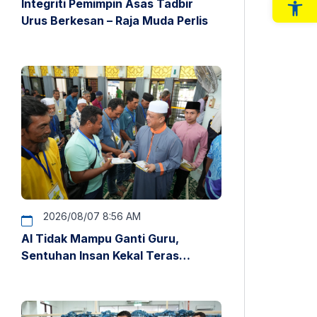
Integriti Pemimpin Asas Tadbir
Op
Urus Berkesan – Raja Muda Perlis
2026/08/07 8:56 AM
AI Tidak Mampu Ganti Guru,
Sentuhan Insan Kekal Teras
Pendidikan – Raja Muda Perlis