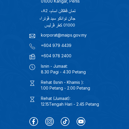
01000 Kangar, Perlis
korporat@maips.gov.my
+604 979 4439
+604 978 2400
Isnin - Jumaat:
8.30 Pagi - 4:30 Petang
Rehat (Isnin - Khamis ):
1.00 Petang - 2.00 Petang
Rehat (Jumaat):
12.15Tengah Hari - 2.45 Petang