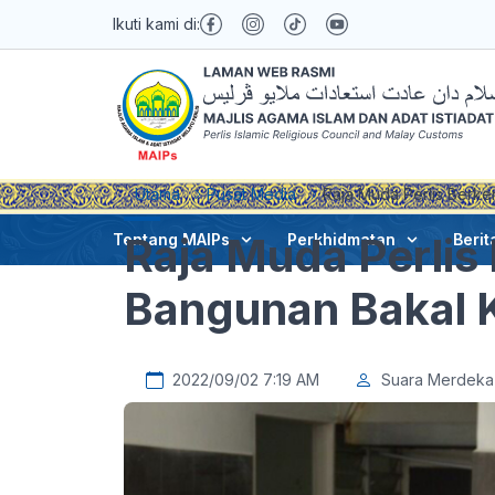
Ikuti kami di:
Utama
Pusat Media
Raja Muda Perlis Berk
Raja Muda Perlis
Tentang MAIPs
Perkhidmatan
Berit
Bangunan Bakal
2022/09/02 7:19 AM
Suara Merdeka