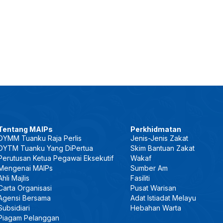
Tentang MAIPs
Perkhidmatan
DYMM Tuanku Raja Perlis
Jenis-Jenis Zakat
DYTM Tuanku Yang DiPertua
Skim Bantuan Zakat
Perutusan Ketua Pegawai Eksekutif
Wakaf
Mengenai MAIPs
Sumber Am
Ahli Majlis
Fasiliti
Carta Organisasi
Pusat Warisan
Agensi Bersama
Adat Istiadat Melayu
Subsidiari
Hebahan Warta
Piagam Pelanggan