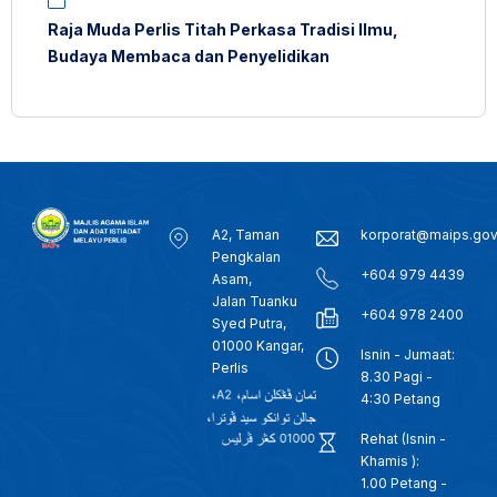
Raja Muda Perlis Titah Perkasa Tradisi Ilmu,
Budaya Membaca dan Penyelidikan
A2, Taman
korporat@maips.go
Pengkalan
+604 979 4439
Asam,
Jalan Tuanku
+604 978 2400
Syed Putra,
01000 Kangar,
Isnin - Jumaat:
Perlis
8.30 Pagi -
4:30 Petang
Rehat (Isnin -
Khamis ):
1.00 Petang -