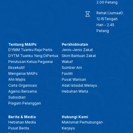
2.00 Petang
Rehat (Jumaat):
12.15Tengah
Hari - 2.45
Petang
Tentang MAIPs
Perkhidmatan
DYMM Tuanku Raja Perlis
Jenis-Jenis Zakat
DYTM Tuanku Yang DiPertua
Skim Bantuan Zakat
Perutusan Ketua Pegawai
Wakaf
Eksekutif
Sumber Am
Mengenai MAIPs
Fasiliti
Ahli Majlis
Pusat Warisan
Carta Organisasi
Adat Istiadat Melayu
Agensi Bersama
Hebahan Warta
Subsidiari
Piagam Pelanggan
Berita & Media
Hubungi Kami
Hebahan Media
Maklumat Perhubungan
Pusat Berita
Kerjaya