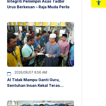
Integriti Pemimpin Asas Tadbir
Op
Urus Berkesan – Raja Muda Perlis
2026/08/07 8:56 AM
AI Tidak Mampu Ganti Guru,
Sentuhan Insan Kekal Teras
Pendidikan – Raja Muda Perlis