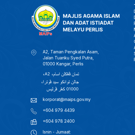
A2, Taman Pengkalan Asam,
Jalan Tuanku Syed Putra,
01000 Kangar, Perlis
korporat@maips.gov.my
+604 979 4439
+604 978 2400
Isnin - Jumaat: