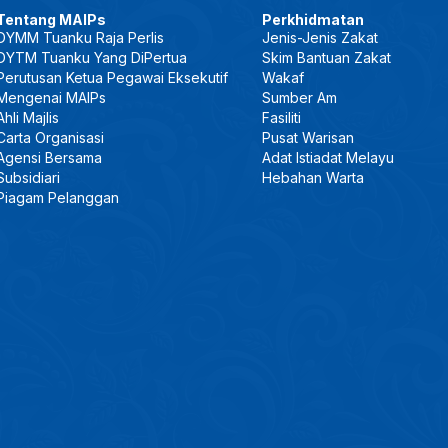
Tentang MAIPs
Perkhidmatan
DYMM Tuanku Raja Perlis
Jenis-Jenis Zakat
DYTM Tuanku Yang DiPertua
Skim Bantuan Zakat
Perutusan Ketua Pegawai Eksekutif
Wakaf
Mengenai MAIPs
Sumber Am
Ahli Majlis
Fasiliti
Carta Organisasi
Pusat Warisan
Agensi Bersama
Adat Istiadat Melayu
Subsidiari
Hebahan Warta
Piagam Pelanggan