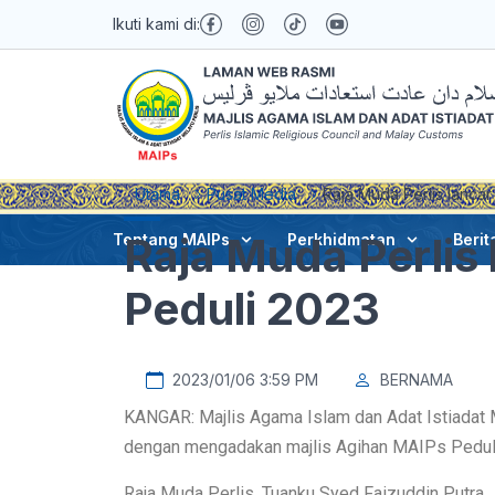
Ikuti kami di:
Utama
Pusat Media
Raja Muda Perlis lanca
Raja Muda Perlis
Tentang MAIPs
Perkhidmatan
Berit
Peduli 2023
2023/01/06 3:59 PM
BERNAMA
KANGAR: Majlis Agama Islam dan Adat Istiadat 
dengan mengadakan majlis Agihan MAIPs Peduli d
Raja Muda Perlis, Tuanku Syed Faizuddin Putra 