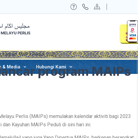
r program MAIPs Peduli 2023
 lancar program MAIPs
a & Media
Hubungi Kami
Melayu Perlis (MAIPs) memulakan kalendar aktiviti bagi 2023
an Kayuhan MAIPs Peduli di sini hari ini.
Jamalullail yang juga Yang Dipertua MAIPs, berkenan berangkat