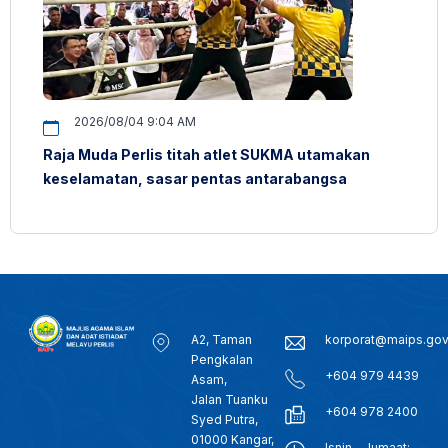
2026/08/04 9:04 AM
Raja Muda Perlis titah atlet SUKMA utamakan
keselamatan, sasar pentas antarabangsa
A2, Taman
korporat@maips.go
Pengkalan
+604 979 4439
Asam,
Jalan Tuanku
+604 978 2400
Syed Putra,
01000 Kangar,
Isnin - Jumaat: