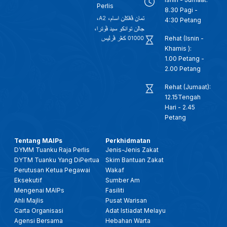
Perlis
8.30 Pagi -
4:30 Petang
Rehat (Isnin -
Khamis ):
1.00 Petang -
2.00 Petang
Rehat (Jumaat):
12.15Tengah
Hari - 2.45
Petang
Tentang MAIPs
Perkhidmatan
DYMM Tuanku Raja Perlis
Jenis-Jenis Zakat
DYTM Tuanku Yang DiPertua
Skim Bantuan Zakat
Perutusan Ketua Pegawai
Wakaf
Eksekutif
Sumber Am
Mengenai MAIPs
Fasiliti
Ahli Majlis
Pusat Warisan
Carta Organisasi
Adat Istiadat Melayu
Agensi Bersama
Hebahan Warta