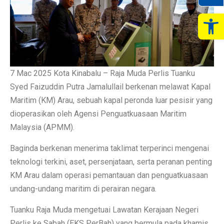
Op
7 Mac 2025 Kota Kinabalu – Raja Muda Perlis Tuanku
Syed Faizuddin Putra Jamalullail berkenan melawat Kapal
Maritim (KM) Arau, sebuah kapal peronda luar pesisir yang
dioperasikan oleh Agensi Penguatkuasaan Maritim
Malaysia (APMM).
Baginda berkenan menerima taklimat terperinci mengenai
teknologi terkini, aset, persenjataan, serta peranan penting
KM Arau dalam operasi pemantauan dan penguatkuasaan
undang-undang maritim di perairan negara.
Tuanku Raja Muda mengetuai Lawatan Kerajaan Negeri
Perlis ke Sabah (EKS PerBah) yang bermula pada khamis.