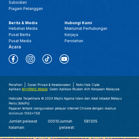
Subsidiari
Piagam Pelanggan
Berita & Media
Hubungi Kami
Hebahan Media
Maklumat Perhubungan
Pusat Berita
Kerjaya
Pusat Media
Perolehan
Acara
Penafian
Dasar Privasi & Keselamatan
Notis Hak Cipta
Aplikasi
MyHRMIS Mobile
: Galeri Aplikasi Mudah Alih Kerajaan Malaysia
Hakcipta Terpelihara © 2024 Majlis Agama Islam dan Adat Istiadat Melayu
Perlis (MAIPs).
Paparan terbaik mengunakan pelayar internet Chrome dengan resolusi
minimum 1366x768.
Jumlah pelawat
00010
Jumlah
581305
halaman:
pelawat: