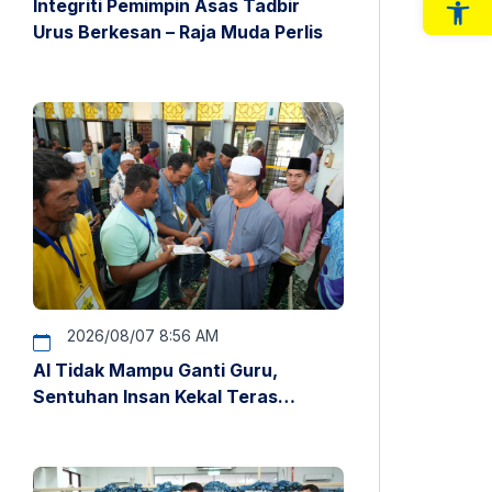
Integriti Pemimpin Asas Tadbir
Op
Urus Berkesan – Raja Muda Perlis
2026/08/07 8:56 AM
AI Tidak Mampu Ganti Guru,
Sentuhan Insan Kekal Teras
Pendidikan – Raja Muda Perlis