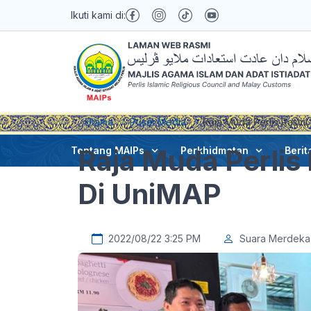
Ikuti kami di:
Utama
Pusat Media
Raja Muda Perlis Rasmi
Raja Muda Perlis
Tentang MAIPs
Perkhidmatan
Berit
Di UniMAP
2022/08/22 3:25 PM
Suara Merdeka