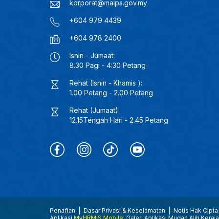
korporat@maips.gov.my
+604 979 4439
+604 978 2400
Isnin - Jumaat:
8.30 Pagi - 4:30 Petang
Rehat (Isnin - Khamis ):
1.00 Petang - 2.00 Petang
Rehat (Jumaat):
12.15Tengah Hari - 2.45 Petang
Penafian
Dasar Privasi & Keselamatan
Notis Hak Cipta
Aplikasi
MyHRMIS Mobile
: Galeri Aplikasi Mudah Alih Keraj