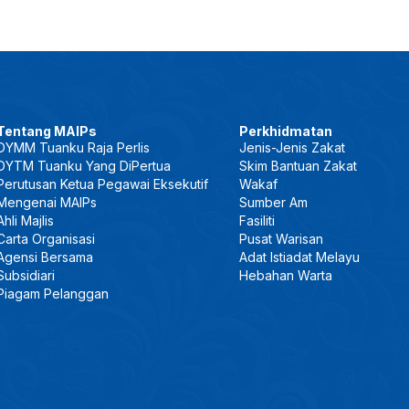
Tentang MAIPs
Perkhidmatan
DYMM Tuanku Raja Perlis
Jenis-Jenis Zakat
DYTM Tuanku Yang DiPertua
Skim Bantuan Zakat
Perutusan Ketua Pegawai Eksekutif
Wakaf
Mengenai MAIPs
Sumber Am
Ahli Majlis
Fasiliti
Carta Organisasi
Pusat Warisan
Agensi Bersama
Adat Istiadat Melayu
Subsidiari
Hebahan Warta
Piagam Pelanggan