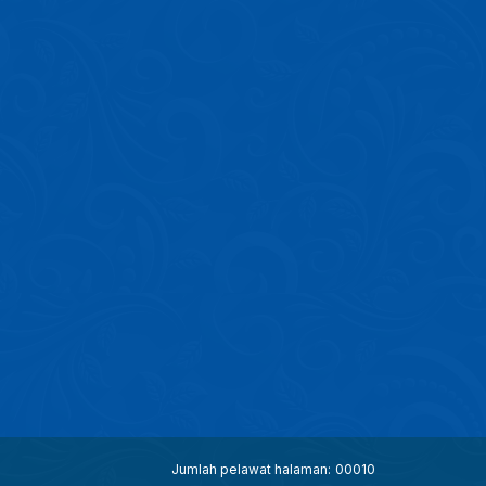
Jumlah pelawat halaman:
00010