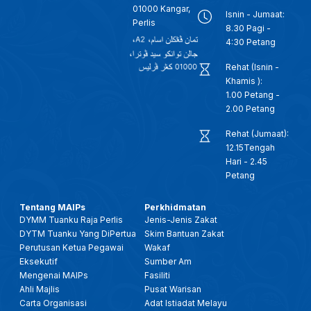
01000 Kangar,
Isnin - Jumaat:
Perlis
8.30 Pagi -
4:30 Petang
Rehat (Isnin -
Khamis ):
1.00 Petang -
2.00 Petang
Rehat (Jumaat):
12.15Tengah
Hari - 2.45
Petang
Tentang MAIPs
Perkhidmatan
DYMM Tuanku Raja Perlis
Jenis-Jenis Zakat
DYTM Tuanku Yang DiPertua
Skim Bantuan Zakat
Perutusan Ketua Pegawai
Wakaf
Eksekutif
Sumber Am
Mengenai MAIPs
Fasiliti
Ahli Majlis
Pusat Warisan
Carta Organisasi
Adat Istiadat Melayu