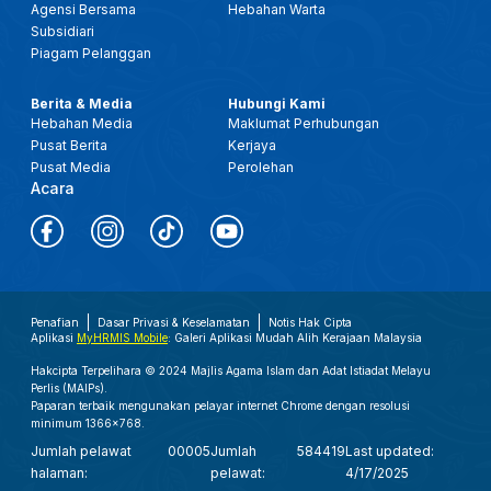
Agensi Bersama
Hebahan Warta
Subsidiari
Piagam Pelanggan
Berita & Media
Hubungi Kami
Hebahan Media
Maklumat Perhubungan
Pusat Berita
Kerjaya
Pusat Media
Perolehan
Acara
Penafian
Dasar Privasi & Keselamatan
Notis Hak Cipta
Aplikasi
MyHRMIS Mobile
: Galeri Aplikasi Mudah Alih Kerajaan Malaysia
Hakcipta Terpelihara © 2024 Majlis Agama Islam dan Adat Istiadat Melayu
Perlis (MAIPs).
Paparan terbaik mengunakan pelayar internet Chrome dengan resolusi
minimum 1366x768.
Jumlah pelawat
00005
Jumlah
584419
Last updated:
halaman:
pelawat:
4/17/2025