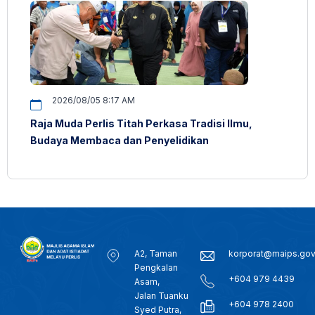
2026/08/05 8:17 AM
Raja Muda Perlis Titah Perkasa Tradisi Ilmu,
Budaya Membaca dan Penyelidikan
A2, Taman
korporat@maips.go
Pengkalan
+604 979 4439
Asam,
Jalan Tuanku
+604 978 2400
Syed Putra,