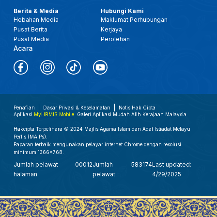
Berita & Media
Hubungi Kami
Hebahan Media
Maklumat Perhubungan
Pusat Berita
Kerjaya
Pusat Media
Perolehan
Acara
Penafian
Dasar Privasi & Keselamatan
Notis Hak Cipta
Aplikasi
MyHRMIS Mobile
: Galeri Aplikasi Mudah Alih Kerajaan Malaysia
Hakcipta Terpelihara © 2024 Majlis Agama Islam dan Adat Istiadat Melayu
Perlis (MAIPs).
Paparan terbaik mengunakan pelayar internet Chrome dengan resolusi
minimum 1366x768.
Jumlah pelawat
00012
Jumlah
583174
Last updated:
halaman:
pelawat:
4/29/2025