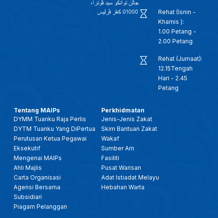
Rehat (Isnin -
Khamis ):
1.00 Petang -
2.00 Petang
Rehat (Jumaat):
12.15Tengah
Hari - 2.45
Petang
Tentang MAIPs
Perkhidmatan
DYMM Tuanku Raja Perlis
Jenis-Jenis Zakat
DYTM Tuanku Yang DiPertua
Skim Bantuan Zakat
Perutusan Ketua Pegawai
Wakaf
Eksekutif
Sumber Am
Mengenai MAIPs
Fasiliti
Ahli Majlis
Pusat Warisan
Carta Organisasi
Adat Istiadat Melayu
Agensi Bersama
Hebahan Warta
Subsidiari
Piagam Pelanggan