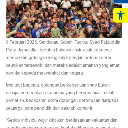
Op
6 Februari 2026. Sandakan, Sabah. Tuanku Syed Faizuddin
Putra Jamalullail bertitah bahawa anak-anak istimewa
merupakan golongan yang kaya dengan potensi serta
keunikan tersendiri dan mereka adalah amanah yang amat
bernilai kepada masyarakat dan negara.
Menurut baginda, golongan berkeperluan khas bukan
sahaja memerlukan prasarana yang bersesuaian, malah
perhatian, kesabaran serta dorongan berterusan daripada
keluarga, para pendidik dan seluruh komuniti.
“Setiap individu wajar diraikan berdasarkan kekuatan dan
kebolehan masing-masing. Apabila diberikan ruang dan