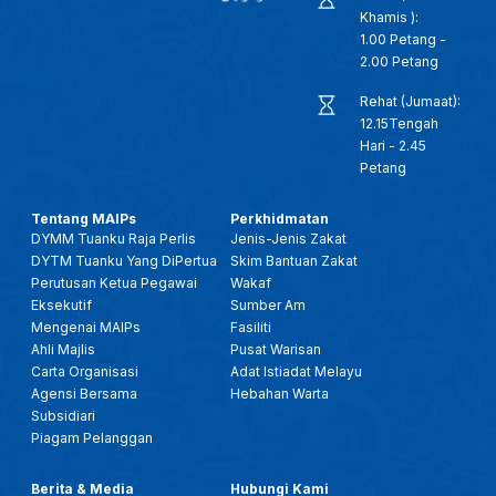
Khamis ):
1.00 Petang -
2.00 Petang
Rehat (Jumaat):
12.15Tengah
Hari - 2.45
Petang
Tentang MAIPs
Perkhidmatan
DYMM Tuanku Raja Perlis
Jenis-Jenis Zakat
DYTM Tuanku Yang DiPertua
Skim Bantuan Zakat
Perutusan Ketua Pegawai
Wakaf
Eksekutif
Sumber Am
Mengenai MAIPs
Fasiliti
Ahli Majlis
Pusat Warisan
Carta Organisasi
Adat Istiadat Melayu
Agensi Bersama
Hebahan Warta
Subsidiari
Piagam Pelanggan
Berita & Media
Hubungi Kami