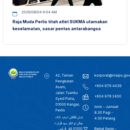
2026/08/04 9:04 AM
Raja Muda Perlis titah atlet SUKMA utamakan
keselamatan, sasar pentas antarabangsa
A2, Taman
korporat@maips.go
Pengkalan
+604 979 4439
Asam,
Jalan Tuanku
+604 978 2400
Syed Putra,
01000 Kangar,
Isnin - Jumaat:
Perlis
8.30 Pagi -
4:30 Petang
Rehat (Isnin -