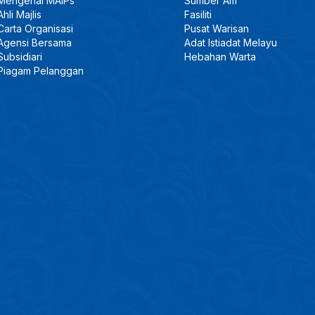
Mengenai MAIPs
Sumber Am
Ahli Majlis
Fasiliti
Carta Organisasi
Pusat Warisan
Agensi Bersama
Adat Istiadat Melayu
Subsidiari
Hebahan Warta
Piagam Pelanggan