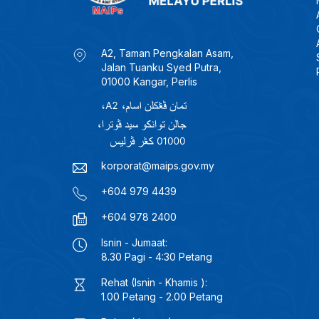
A2, Taman Pengkalan Asam,
Jalan Tuanku Syed Putra,
01000 Kangar, Perlis
korporat@maips.gov.my
+604 979 4439
+604 978 2400
Isnin - Jumaat:
8.30 Pagi - 4:30 Petang
Rehat (Isnin - Khamis ):
1.00 Petang - 2.00 Petang