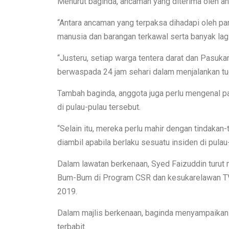
Menurut baginda, ancaman yang diterima oleh ang
“Antara ancaman yang terpaksa dihadapi oleh pa
manusia dan barangan terkawal serta banyak lagi
“Justeru, setiap warga tentera darat dan Pasuka
berwaspada 24 jam sehari dalam menjalankan tug
Tambah baginda, anggota juga perlu mengenal 
di pulau-pulau tersebut.
“Selain itu, mereka perlu mahir dengan tindakan-
diambil apabila berlaku sesuatu insiden di pulau-
Dalam lawatan berkenaan, Syed Faizuddin turut
Bum-Bum di Program CSR dan kesukarelawan TVE
2019.
Dalam majlis berkenaan, baginda menyampaika
terbabit.