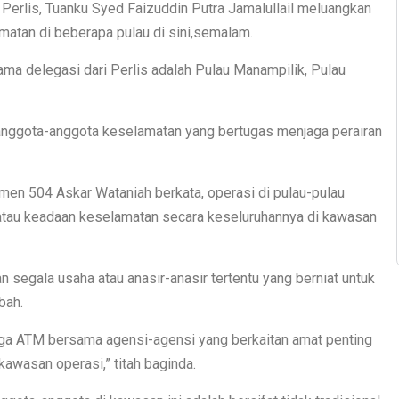
rlis, Tuanku Syed Faizuddin Putra Jamalullail meluangkan
atan di beberapa pulau di sini,semalam.
ama delegasi dari Perlis adalah Pulau Manampilik, Pulau
anggota-anggota keselamatan yang bertugas menjaga perairan
en 504 Askar Wataniah berkata, operasi di pulau-pulau
tau keadaan keselamatan secara keseluruhannya di kawasan
 segala usaha atau anasir-anasir tertentu yang berniat untuk
bah.
rga ATM bersama agensi-agensi yang berkaitan amat penting
awasan operasi,” titah baginda.