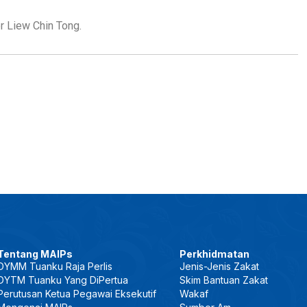
r Liew Chin Tong.
Tentang MAIPs
Perkhidmatan
DYMM Tuanku Raja Perlis
Jenis-Jenis Zakat
DYTM Tuanku Yang DiPertua
Skim Bantuan Zakat
Perutusan Ketua Pegawai Eksekutif
Wakaf