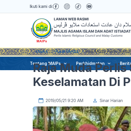
Ikuti kami di:
Utama
Pusat Media
Raja Muda Perlis Santu
Raja Muda Perlis
Tentang MAIPs
Perkhidmatan
Berit
Keselamatan Di P
2019/05/21 9:20 AM
Sinar Harian