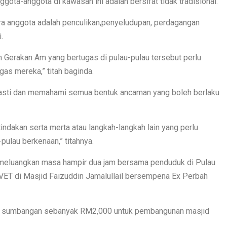
gota-anggota di kawasan ini adalah bersifat tidak tradisional.
ra anggota adalah penculikan,penyeludupan, perdagangan
.
n Gerakan Am yang bertugas di pulau-pulau tersebut perlu
as mereka,” titah baginda.
pasti dan memahami semua bentuk ancaman yang boleh berlaku
tindakan serta merta atau langkah-langkah lain yang perlu
pulau berkenaan,” titahnya.
 meluangkan masa hampir dua jam bersama penduduk di Pulau
T di Masjid Faizuddin Jamalullail bersempena Ex Perbah
n sumbangan sebanyak RM2,000 untuk pembangunan masjid