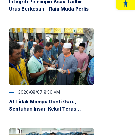
Integriti Pemimpin Asas Tadbir
Op
Urus Berkesan – Raja Muda Perlis
2026/08/07 8:56 AM
AI Tidak Mampu Ganti Guru,
Sentuhan Insan Kekal Teras
Pendidikan – Raja Muda Perlis