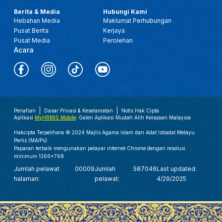
Berita & Media
Hubungi Kami
Hebahan Media
Maklumat Perhubungan
Pusat Berita
Kerjaya
Pusat Media
Perolehan
Acara
Penafian
Dasar Privasi & Keselamatan
Notis Hak Cipta
Aplikasi
MyHRMIS Mobile
: Galeri Aplikasi Mudah Alih Kerajaan Malaysia
Hakcipta Terpelihara © 2024 Majlis Agama Islam dan Adat Istiadat Melayu
Perlis (MAIPs).
Paparan terbaik mengunakan pelayar internet Chrome dengan resolusi
minimum 1366x768.
Jumlah pelawat
00009
Jumlah
587046
Last updated:
halaman:
pelawat:
4/29/2025