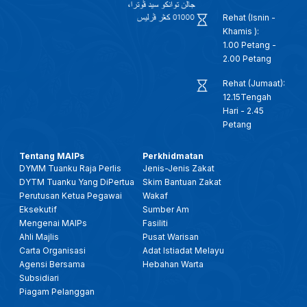
Rehat (Isnin -
Khamis ):
1.00 Petang -
2.00 Petang
Rehat (Jumaat):
12.15Tengah
Hari - 2.45
Petang
Tentang MAIPs
Perkhidmatan
DYMM Tuanku Raja Perlis
Jenis-Jenis Zakat
DYTM Tuanku Yang DiPertua
Skim Bantuan Zakat
Perutusan Ketua Pegawai
Wakaf
Eksekutif
Sumber Am
Mengenai MAIPs
Fasiliti
Ahli Majlis
Pusat Warisan
Carta Organisasi
Adat Istiadat Melayu
Agensi Bersama
Hebahan Warta
Subsidiari
Piagam Pelanggan