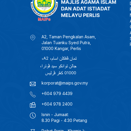
A2, Taman Pengkalan Asam,
Jalan Tuanku Syed Putra,
01000 Kangar, Perlis
korporat@maips.gov.my
+604 979 4439
+604 978 2400
Isnin - Jumaat:
8.30 Pagi - 4:30 Petang
Rehat (Isnin - Khamis ):