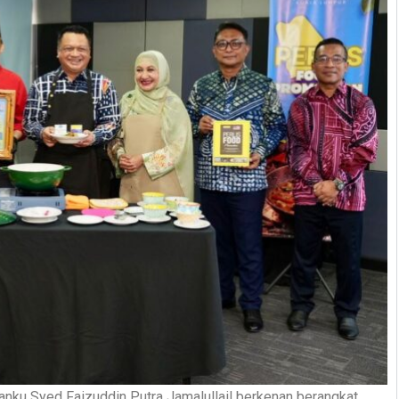
ku Syed Faizuddin Putra Jamalullail berkenan berangkat