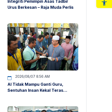
Integriti Pemimpin Asas Tadbir
Op
Urus Berkesan – Raja Muda Perlis
2026/08/07 8:56 AM
AI Tidak Mampu Ganti Guru,
Sentuhan Insan Kekal Teras
Pendidikan – Raja Muda Perlis