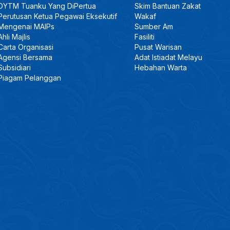
DYTM Tuanku Yang DiPertua
Skim Bantuan Zakat
Perutusan Ketua Pegawai Eksekutif
Wakaf
Mengenai MAIPs
Sumber Am
Ahli Majlis
Fasiliti
Carta Organisasi
Pusat Warisan
Agensi Bersama
Adat Istiadat Melayu
Subsidiari
Hebahan Warta
Piagam Pelanggan