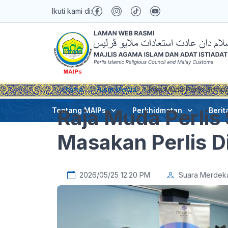
Ikuti kami di:
Utama
Pusat Media
Raja Muda Perlis Sempu
Raja Muda Perli
Tentang MAIPs
Perkhidmatan
Berit
Masakan Perlis D
2026/05/25 12:20 PM
Suara Merdek