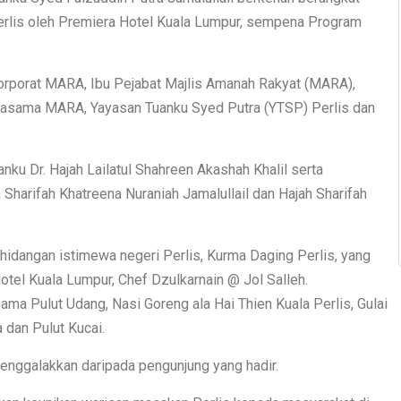
is oleh Premiera Hotel Kuala Lumpur, sempena Program
Korporat MARA, Ibu Pejabat Majlis Amanah Rakyat (MARA),
rjasama MARA, Yayasan Tuanku Syed Putra (YTSP) Perlis dan
nku Dr. Hajah Lailatul Shahreen Akashah Khalil serta
Sharifah Khatreena Nuraniah Jamalullail dan Hajah Sharifah
hidangan istimewa negeri Perlis, Kurma Daging Perlis, yang
otel Kuala Lumpur, Chef Dzulkarnain @ Jol Salleh.
rsama Pulut Udang, Nasi Goreng ala Hai Thien Kuala Perlis, Gulai
dan Pulut Kucai.
nggalakkan daripada pengunjung yang hadir.