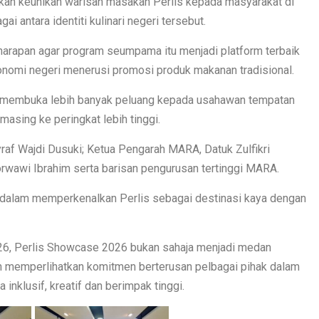
kan keunikan warisan masakan Perlis kepada masyarakat di
i antara identiti kulinari negeri tersebut.
harapan agar program seumpama itu menjadi platform terbaik
nomi negeri menerusi promosi produk makanan tradisional.
pat membuka lebih banyak peluang kepada usahawan tempatan
sing ke peringkat lebih tinggi.
af Wajdi Dusuki; Ketua Pengarah MARA, Datuk Zulfikri
wawi Ibrahim serta barisan pengurusan tertinggi MARA.
 dalam memperkenalkan Perlis sebagai destinasi kaya dengan
026, Perlis Showcase 2026 bukan sahaja menjadi medan
h memperlihatkan komitmen berterusan pelbagai pihak dalam
klusif, kreatif dan berimpak tinggi.