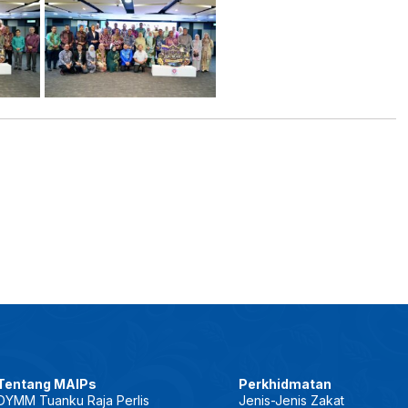
Tentang MAIPs
Perkhidmatan
DYMM Tuanku Raja Perlis
Jenis-Jenis Zakat