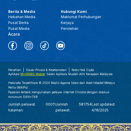
Berita & Media
Hubungi Kami
Hebahan Media
Maklumat Perhubungan
Pusat Berita
Kerjaya
Pusat Media
Perolehan
Acara
Penafian
Dasar Privasi & Keselamatan
Notis Hak Cipta
Aplikasi
MyHRMIS Mobile
: Galeri Aplikasi Mudah Alih Kerajaan Malaysia
Hakcipta Terpelihara © 2024 Majlis Agama Islam dan Adat Istiadat Melayu
Perlis (MAIPs).
Paparan terbaik mengunakan pelayar internet Chrome dengan resolusi
minimum 1366x768.
Jumlah pelawat
00011
Jumlah
581754
Last updated:
halaman:
pelawat:
4/16/2025