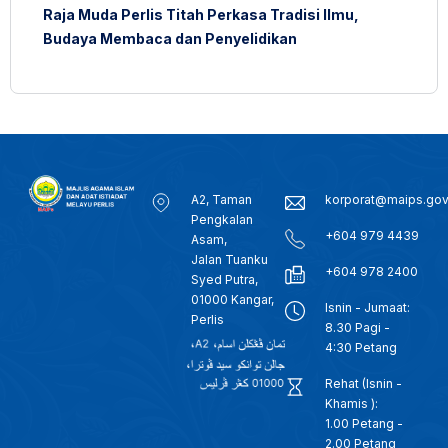
Raja Muda Perlis Titah Perkasa Tradisi Ilmu,
Budaya Membaca dan Penyelidikan
A2, Taman
korporat@maips.go
Pengkalan
+604 979 4439
Asam,
Jalan Tuanku
+604 978 2400
Syed Putra,
01000 Kangar,
Isnin - Jumaat:
Perlis
8.30 Pagi -
4:30 Petang
Rehat (Isnin -
Khamis ):
1.00 Petang -
2.00 Petang