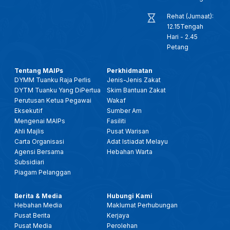
Rehat (Jumaat):
12.15Tengah
Hari - 2.45
Petang
Tentang MAIPs
Perkhidmatan
DYMM Tuanku Raja Perlis
Jenis-Jenis Zakat
DYTM Tuanku Yang DiPertua
Skim Bantuan Zakat
Perutusan Ketua Pegawai
Wakaf
Eksekutif
Sumber Am
Mengenai MAIPs
Fasiliti
Ahli Majlis
Pusat Warisan
Carta Organisasi
Adat Istiadat Melayu
Agensi Bersama
Hebahan Warta
Subsidiari
Piagam Pelanggan
Berita & Media
Hubungi Kami
Hebahan Media
Maklumat Perhubungan
Pusat Berita
Kerjaya
Pusat Media
Perolehan