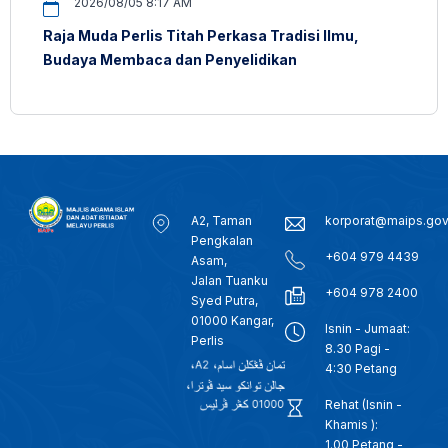
2026/08/05 8:17 AM
Raja Muda Perlis Titah Perkasa Tradisi Ilmu,
Budaya Membaca dan Penyelidikan
A2, Taman
korporat@maips.go
Pengkalan
+604 979 4439
Asam,
Jalan Tuanku
+604 978 2400
Syed Putra,
01000 Kangar,
Isnin - Jumaat:
Perlis
8.30 Pagi -
4:30 Petang
Rehat (Isnin -
Khamis ):
1.00 Petang -