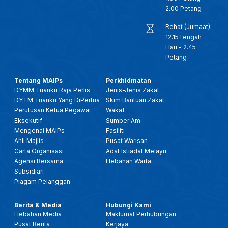
2.00 Petang
Rehat (Jumaat):
12.15Tengah
Hari - 2.45
Petang
Tentang MAIPs
Perkhidmatan
DYMM Tuanku Raja Perlis
Jenis-Jenis Zakat
DYTM Tuanku Yang DiPertua
Skim Bantuan Zakat
Perutusan Ketua Pegawai
Wakaf
Eksekutif
Sumber Am
Mengenai MAIPs
Fasiliti
Ahli Majlis
Pusat Warisan
Carta Organisasi
Adat Istiadat Melayu
Agensi Bersama
Hebahan Warta
Subsidiari
Piagam Pelanggan
Berita & Media
Hubungi Kami
Hebahan Media
Maklumat Perhubungan
Pusat Berita
Kerjaya