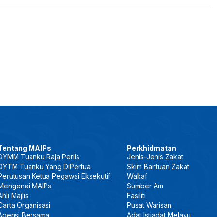
Tentang MAIPs
Perkhidmatan
DYMM Tuanku Raja Perlis
Jenis-Jenis Zakat
DYTM Tuanku Yang DiPertua
Skim Bantuan Zakat
Perutusan Ketua Pegawai Eksekutif
Wakaf
Mengenai MAIPs
Sumber Am
Ahli Majlis
Fasiliti
Carta Organisasi
Pusat Warisan
Agensi Bersama
Adat Istiadat Melayu