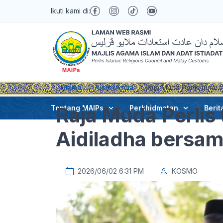
Ikuti kami di:
Utama
Pusat Media
Raja Muda Perlis tunai 
Raja Muda Perlis 
Tentang MAIPs
Perkhidmatan
Berit
Aidiladha bersam
2026/06/02 6:31 PM
KOSMO