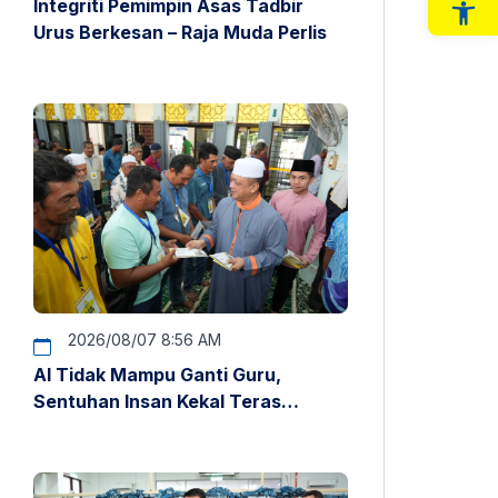
Integriti Pemimpin Asas Tadbir
Op
Urus Berkesan – Raja Muda Perlis
2026/08/07 8:56 AM
AI Tidak Mampu Ganti Guru,
Sentuhan Insan Kekal Teras
Pendidikan – Raja Muda Perlis