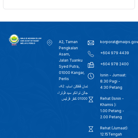
A2, Taman
korporat@maips.go
Pengkalan
+604 979 4439
Asam,
Jalan Tuanku
+604 978 2400
Syed Putra,
01000 Kangar,
Isnin - Jumaat:
Perlis
8.30 Pagi -
4:30 Petang
Rehat (Isnin -
Khamis ):
1.00 Petang -
2.00 Petang
Rehat (Jumaat):
12.15Tengah