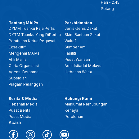
Hari - 2.45
Petang
Tentang MAIPs
Perkhidmatan
DYMM Tuanku Raja Perlis
Jenis-Jenis Zakat
DYTM Tuanku Yang DiPertua
Skim Bantuan Zakat
Perutusan Ketua Pegawai
Wakaf
Eksekutif
Sumber Am
Mengenai MAIPs
Fasiliti
Ahli Majlis
Pusat Warisan
Carta Organisasi
Adat Istiadat Melayu
Agensi Bersama
Hebahan Warta
Subsidiari
Piagam Pelanggan
Berita & Media
Hubungi Kami
Hebahan Media
Maklumat Perhubungan
Pusat Berita
Kerjaya
Pusat Media
Perolehan
Acara