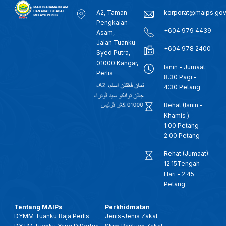
A2, Taman
korporat@maips.go
Pengkalan
+604 979 4439
Asam,
Jalan Tuanku
+604 978 2400
Syed Putra,
01000 Kangar,
Isnin - Jumaat:
Perlis
8.30 Pagi -
4:30 Petang
Rehat (Isnin -
Khamis ):
1.00 Petang -
2.00 Petang
Rehat (Jumaat):
12.15Tengah
Hari - 2.45
Petang
Tentang MAIPs
Perkhidmatan
DYMM Tuanku Raja Perlis
Jenis-Jenis Zakat