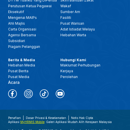
DYTM Tuanku Yang DiPertua
Skim Bantuan Zakat
Perutusan Ketua Pegawai
Wakaf
Eksekutif
Sumber Am
Mengenai MAIPs
Fasiliti
Ahli Majlis
Pusat Warisan
Carta Organisasi
Adat Istiadat Melayu
Agensi Bersama
Hebahan Warta
Subsidiari
Piagam Pelanggan
Berita & Media
Hubungi Kami
Hebahan Media
Maklumat Perhubungan
Pusat Berita
Kerjaya
Pusat Media
Perolehan
Acara
Penafian
Dasar Privasi & Keselamatan
Notis Hak Cipta
Aplikasi
MyHRMIS Mobile
: Galeri Aplikasi Mudah Alih Kerajaan Malaysia