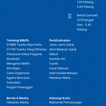
1.00 Petang -
2.00 Petang
Rehat (Jumaat):
12.15Tengah
Hari - 2.45
Petang
Tentang MAIPs
Perkhidmatan
DYMM Tuanku Raja Perlis
Jenis-Jenis Zakat
DYTM Tuanku Yang DiPertua
Skim Bantuan Zakat
Perutusan Ketua Pegawai
Wakaf
Eksekutif
Sumber Am
Mengenai MAIPs
Fasiliti
Ahli Majlis
Pusat Warisan
Carta Organisasi
Adat Istiadat Melayu
Agensi Bersama
Hebahan Warta
Subsidiari
Piagam Pelanggan
Berita & Media
Hubungi Kami
Hebahan Media
Maklumat Perhubungan