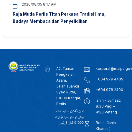
2026/08/05 8:17 AM
Raja Muda Perlis Titah Perkasa Tradisi Ilmu,
Budaya Membaca dan Penyelidikan
A2, Taman
korporat@maips.go
Pengkalan
+604 979 4439
Asam,
Jalan Tuanku
+604 978 2400
Syed Putra,
01000 Kangar,
Isnin - Jumaat:
Perlis
8.30 Pagi -
4:30 Petang
Rehat (Isnin -
Khamis ):