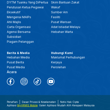
DYTM Tuanku Yang DiPertua
Skim Bantuan Zakat
Perutusan Ketua Pegawai
Wakaf
Eksekutif
Sumber Am
Mengenai MAIPs
Fasiliti
Ahli Majlis
Pusat Warisan
Carta Organisasi
Adat Istiadat Melayu
Agensi Bersama
Hebahan Warta
Subsidiari
Piagam Pelanggan
Berita & Media
Hubungi Kami
Hebahan Media
Maklumat Perhubungan
Pusat Berita
Kerjaya
Pusat Media
Perolehan
Acara
Penafian
Dasar Privasi & Keselamatan
Notis Hak Cipta
Aplikasi
MyHRMIS Mobile
: Galeri Aplikasi Mudah Alih Kerajaan Malaysia