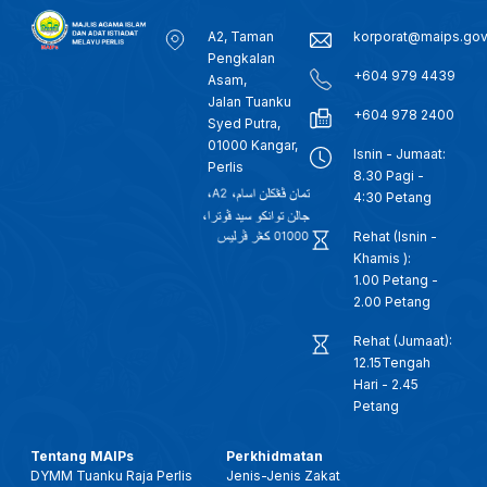
A2, Taman
korporat@maips.go
Pengkalan
+604 979 4439
Asam,
Jalan Tuanku
+604 978 2400
Syed Putra,
01000 Kangar,
Isnin - Jumaat:
Perlis
8.30 Pagi -
4:30 Petang
Rehat (Isnin -
Khamis ):
1.00 Petang -
2.00 Petang
Rehat (Jumaat):
12.15Tengah
Hari - 2.45
Petang
Tentang MAIPs
Perkhidmatan
DYMM Tuanku Raja Perlis
Jenis-Jenis Zakat