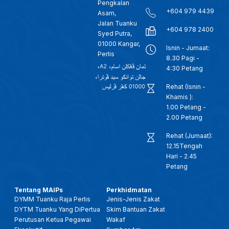
Pengkalan
+604 979 4439
Asam,
Jalan Tuanku
+604 978 2400
Syed Putra,
01000 Kangar,
Isnin - Jumaat:
Perlis
8.30 Pagi -
4:30 Petang
Rehat (Isnin -
Khamis ):
1.00 Petang -
2.00 Petang
Rehat (Jumaat):
12.15Tengah
Hari - 2.45
Petang
Tentang MAIPs
Perkhidmatan
DYMM Tuanku Raja Perlis
Jenis-Jenis Zakat
DYTM Tuanku Yang DiPertua
Skim Bantuan Zakat
Perutusan Ketua Pegawai
Wakaf