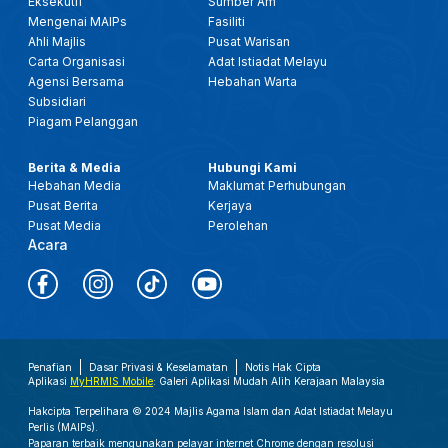
Eksekutif
Sumber Am
Mengenai MAIPs
Fasiliti
Ahli Majlis
Pusat Warisan
Carta Organisasi
Adat Istiadat Melayu
Agensi Bersama
Hebahan Warta
Subsidiari
Piagam Pelanggan
Berita & Media
Hubungi Kami
Hebahan Media
Maklumat Perhubungan
Pusat Berita
Kerjaya
Pusat Media
Perolehan
Acara
Penafian
Dasar Privasi & Keselamatan
Notis Hak Cipta
Aplikasi
MyHRMIS Mobile
: Galeri Aplikasi Mudah Alih Kerajaan Malaysia
Hakcipta Terpelihara © 2024 Majlis Agama Islam dan Adat Istiadat Melayu
Perlis (MAIPs).
Paparan terbaik mengunakan pelayar internet Chrome dengan resolusi