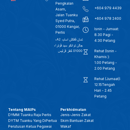
Pengkalan
+604 979 4439
Asam,
Jalan Tuanku
+604 978 2400
Syed Putra,
01000 Kangar,
Isnin - Jumaat:
Perlis
8.30 Pagi -
4:30 Petang
Rehat (Isnin -
Khamis ):
1.00 Petang -
2.00 Petang
Rehat (Jumaat):
12.15Tengah
Hari - 2.45
Petang
Tentang MAIPs
Perkhidmatan
DYMM Tuanku Raja Perlis
Jenis-Jenis Zakat
DYTM Tuanku Yang DiPertua
Skim Bantuan Zakat
Perutusan Ketua Pegawai
Wakaf