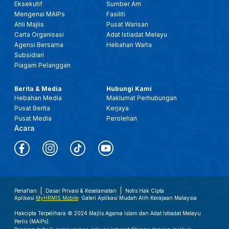
Eksekutif
Sumber Am
Mengenai MAIPs
Fasiliti
Ahli Majlis
Pusat Warisan
Carta Organisasi
Adat Istiadat Melayu
Agensi Bersama
Hebahan Warta
Subsidiari
Piagam Pelanggan
Berita & Media
Hubungi Kami
Hebahan Media
Maklumat Perhubungan
Pusat Berita
Kerjaya
Pusat Media
Perolehan
Acara
Penafian
Dasar Privasi & Keselamatan
Notis Hak Cipta
Aplikasi
MyHRMIS Mobile
: Galeri Aplikasi Mudah Alih Kerajaan Malaysia
Hakcipta Terpelihara © 2024 Majlis Agama Islam dan Adat Istiadat Melayu
Perlis (MAIPs).