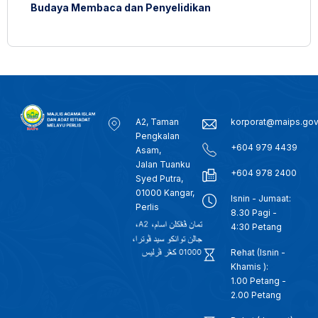
Budaya Membaca dan Penyelidikan
A2, Taman
korporat@maips.go
Pengkalan
+604 979 4439
Asam,
Jalan Tuanku
+604 978 2400
Syed Putra,
01000 Kangar,
Isnin - Jumaat:
Perlis
8.30 Pagi -
4:30 Petang
Rehat (Isnin -
Khamis ):
1.00 Petang -
2.00 Petang