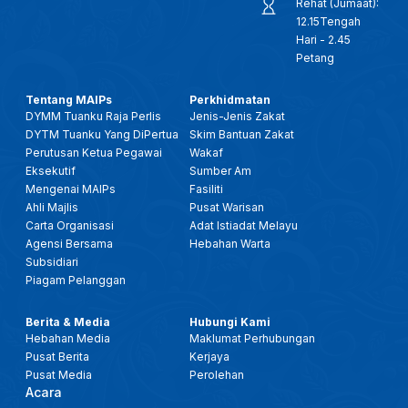
Rehat (Jumaat):
12.15Tengah
Hari - 2.45
Petang
Tentang MAIPs
Perkhidmatan
DYMM Tuanku Raja Perlis
Jenis-Jenis Zakat
DYTM Tuanku Yang DiPertua
Skim Bantuan Zakat
Perutusan Ketua Pegawai
Wakaf
Eksekutif
Sumber Am
Mengenai MAIPs
Fasiliti
Ahli Majlis
Pusat Warisan
Carta Organisasi
Adat Istiadat Melayu
Agensi Bersama
Hebahan Warta
Subsidiari
Piagam Pelanggan
Berita & Media
Hubungi Kami
Hebahan Media
Maklumat Perhubungan
Pusat Berita
Kerjaya
Pusat Media
Perolehan
Acara