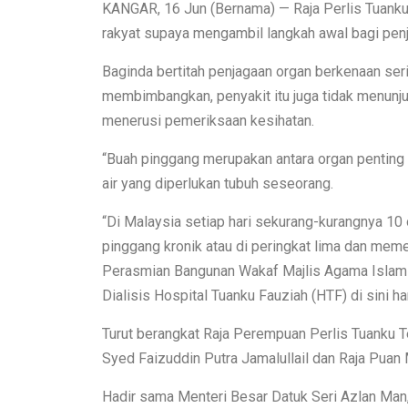
KANGAR, 16 Jun (Bernama) — Raja Perlis Tuanku S
rakyat supaya mengambil langkah awal bagi pen
Baginda bertitah penjagaan organ berkenaan ser
membimbangkan, penyakit itu juga tidak menunj
menerusi pemeriksaan kesihatan.
“Buah pinggang merupakan antara organ penting 
air yang diperlukan tubuh seseorang.
“Di Malaysia setiap hari sekurang-kurangnya 1
pinggang kronik atau di peringkat lima dan memer
Perasmian Bangunan Wakaf Majlis Agama Islam 
Dialisis Hospital Tuanku Fauziah (HTF) di sini hari
Turut berangkat Raja Perempuan Perlis Tuanku 
Syed Faizuddin Putra Jamalullail dan Raja Puan 
Hadir sama Menteri Besar Datuk Seri Azlan Ma