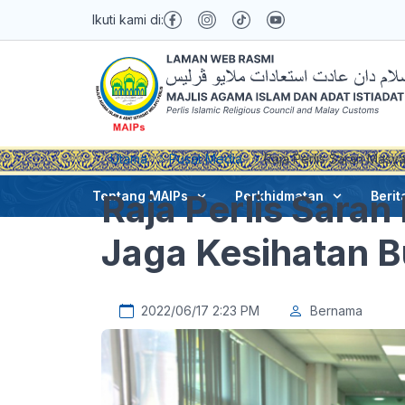
Ikuti kami di:
Utama
Pusat Media
Raja Perlis Saran Masy
Raja Perlis Sara
Tentang MAIPs
Perkhidmatan
Berit
Jaga Kesihatan 
2022/06/17 2:23 PM
Bernama