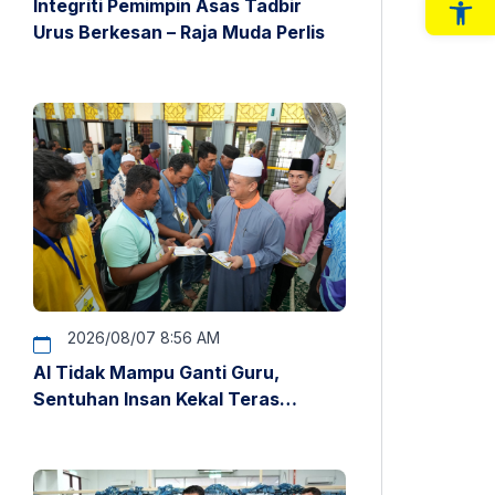
Integriti Pemimpin Asas Tadbir
Op
Urus Berkesan – Raja Muda Perlis
2026/08/07 8:56 AM
AI Tidak Mampu Ganti Guru,
Sentuhan Insan Kekal Teras
Pendidikan – Raja Muda Perlis