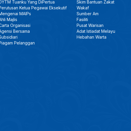
DYTM Tuanku Yang DiPertua
Skim Bantuan Zakat
Perutusan Ketua Pegawai Eksekutif
Wakaf
Mengenai MAIPs
Sumber Am
Ahli Majlis
Fasiliti
Carta Organisasi
Pusat Warisan
Agensi Bersama
Adat Istiadat Melayu
Subsidiari
Hebahan Warta
Piagam Pelanggan