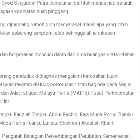
yed Sirajuddin Putra Jamalullail bertitah menasihati seluruh
jagaan kesihatan buah pinggang.
ing dipandang remeh oleh masyarakat malah apa yang lebih
ukkan sebarang simptom jelas sehinggalah ia dikesan
dan berperanan mencuci darah dari sisa buangan serta lebihan
0 orang penduduk didiagnos mengalami kerosakan buah
lukan rawatan dialisis berterusan,” titah baginda pada Majlis
dan Adat Istiadat Melayu Perlis (MAIPs) Pusat Perkhidmatan
 ini.
Tengku Fauziah Tengku Abdul Rashid, Raja Muda Perlis Tuanku
Muda Perlis Tuanku Lailatul Shahreen Akashah Khalil.
n, Pengarah Bahagian Perkembangan Perubatan Kementerian