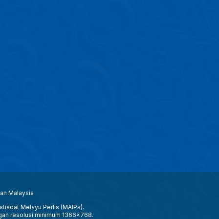
aan Malaysia
tiadat Melayu Perlis (MAIPs).
gan resolusi minimum 1366x768.