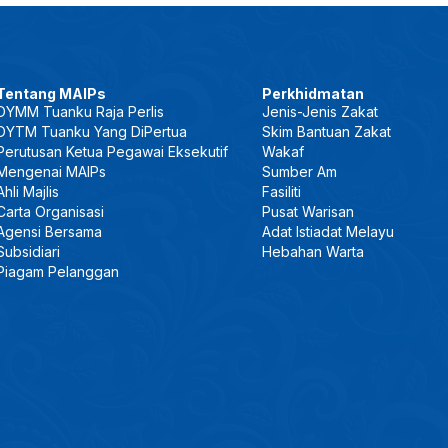
Tentang MAIPs
Perkhidmatan
DYMM Tuanku Raja Perlis
Jenis-Jenis Zakat
DYTM Tuanku Yang DiPertua
Skim Bantuan Zakat
Perutusan Ketua Pegawai Eksekutif
Wakaf
Mengenai MAIPs
Sumber Am
Ahli Majlis
Fasiliti
Carta Organisasi
Pusat Warisan
Agensi Bersama
Adat Istiadat Melayu
Subsidiari
Hebahan Warta
Piagam Pelanggan