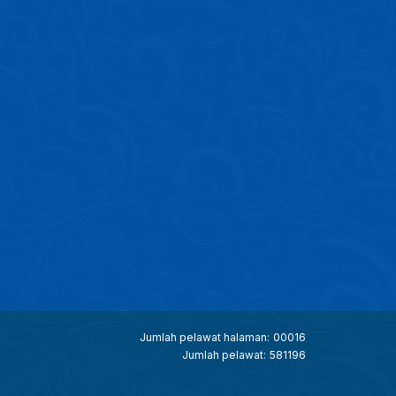
Jumlah pelawat halaman:
00016
Jumlah pelawat:
581196