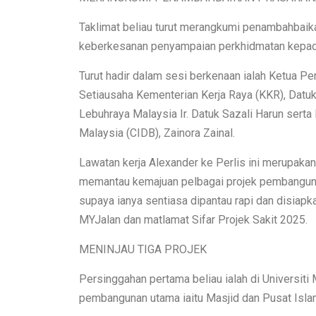
Taklimat beliau turut merangkumi penambahbai
keberkesanan penyampaian perkhidmatan kepada r
Turut hadir dalam sesi berkenaan ialah Ketua Pen
Setiausaha Kementerian Kerja Raya (KKR), Datu
Lebuhraya Malaysia Ir. Datuk Sazali Harun ser
Malaysia (CIDB), Zainora Zainal.
Lawatan kerja Alexander ke Perlis ini merupakan
memantau kemajuan pelbagai projek pembangunan
supaya ianya sentiasa dipantau rapi dan disiapk
MYJalan dan matlamat Sifar Projek Sakit 2025.
MENINJAU TIGA PROJEK
Persinggahan pertama beliau ialah di Universiti 
pembangunan utama iaitu Masjid dan Pusat Islam