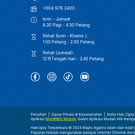
+604 978 2400
Isnin - Jumaat:
8.30 Pagi - 4:30 Petang
Rehat (Isnin - Khamis ):
1.00 Petang - 2.00 Petang
Rehat (Jumaat):
12.15Tengah Hari - 2.45 Petang
Penafian
Dasar Privasi & Keselamatan
Notis Hak Cipta
Aplikasi
MyHRMIS Mobile
: Galeri Aplikasi Mudah Alih Keraj
Hakcipta Terpelihara © 2024 Majlis Agama Islam dan Adat Is
Paparan terbaik mengunakan pelayar internet Chrome den