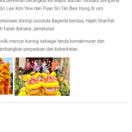
etika berkenan berangkat ke Majlis Rumah Terbuka sempena
ri Lee Kim Yew dan Puan Sri Tan Bee Hong di sini.
erkenaan diiringi cucunda Baginda berdua, Hajah Sharifah
h Farah Adriana Jamalullail.
bolik mercun kuning sebagai tanda kemakmuran dan
lambangkan perpaduan dan keberkatan.