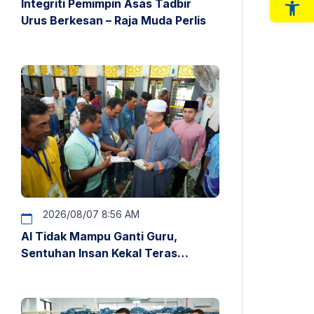
Integriti Pemimpin Asas Tadbir
Op
Urus Berkesan – Raja Muda Perlis
2026/08/07 8:56 AM
AI Tidak Mampu Ganti Guru,
Sentuhan Insan Kekal Teras
Pendidikan – Raja Muda Perlis