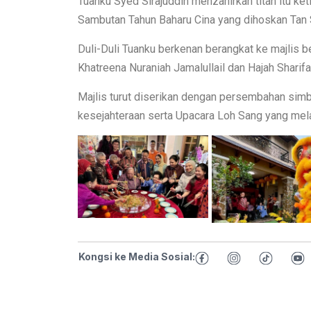
Tuanku Syed Sirajuddin menzahirkan titah itu k
Sambutan Tahun Baharu Cina yang dihoskan Tan S
Duli-Duli Tuanku berkenan berangkat ke majlis b
Khatreena Nuraniah Jamalullail dan Hajah Sharifa
Majlis turut diserikan dengan persembahan sim
kesejahteraan serta Upacara Loh Sang yang me
Kongsi ke Media Sosial: