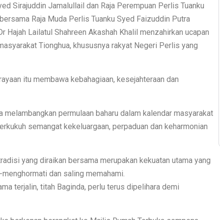
d Sirajuddin Jamalullail dan Raja Perempuan Perlis Tuanku
bersama Raja Muda Perlis Tuanku Syed Faizuddin Putra
Dr Hajah Lailatul Shahreen Akashah Khalil menzahirkan ucapan
syarakat Tionghua, khususnya rakyat Negeri Perlis yang
rayaan itu membawa kebahagiaan, kesejahteraan dan
aja melambangkan permulaan baharu dalam kalendar masyarakat
erkukuh semangat kekeluargaan, perpaduan dan keharmonian
 tradisi yang diraikan bersama merupakan kekuatan utama yang
t-menghormati dan saling memahami.
a terjalin, titah Baginda, perlu terus dipelihara demi