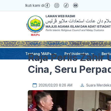
Ikuti kami di:
Utama
Pusat Media
Raja Perlis Zahir Ucap
Raja Perlis Zahi
Tentang MAIPs
Perkhidmatan
Berit
Cina, Seru Perpa
2026/02/20 8:26 AM
Suara Merdek