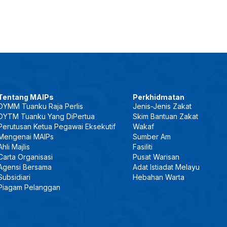
Tentang MAIPs
Perkhidmatan
DYMM Tuanku Raja Perlis
Jenis-Jenis Zakat
DYTM Tuanku Yang DiPertua
Skim Bantuan Zakat
Perutusan Ketua Pegawai Eksekutif
Wakaf
Mengenai MAIPs
Sumber Am
Ahli Majlis
Fasiliti
Carta Organisasi
Pusat Warisan
Agensi Bersama
Adat Istiadat Melayu
Subsidiari
Hebahan Warta
Piagam Pelanggan