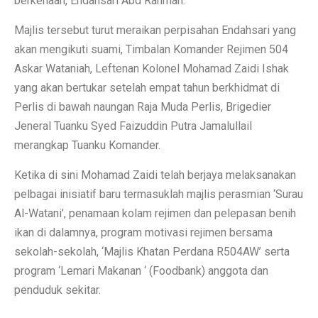
berkenaan, Endahsari Abd Rahman.
Majlis tersebut turut meraikan perpisahan Endahsari yang
akan mengikuti suami, Timbalan Komander Rejimen 504
Askar Wataniah, Leftenan Kolonel Mohamad Zaidi Ishak
yang akan bertukar setelah empat tahun berkhidmat di
Perlis di bawah naungan Raja Muda Perlis, Brigedier
Jeneral Tuanku Syed Faizuddin Putra Jamalullail
merangkap Tuanku Komander.
Ketika di sini Mohamad Zaidi telah berjaya melaksanakan
pelbagai inisiatif baru termasuklah majlis perasmian ‘Surau
Al-Watani’, penamaan kolam rejimen dan pelepasan benih
ikan di dalamnya, program motivasi rejimen bersama
sekolah-sekolah, ‘Majlis Khatan Perdana R504AW’ serta
program ‘Lemari Makanan ‘ (Foodbank) anggota dan
penduduk sekitar.