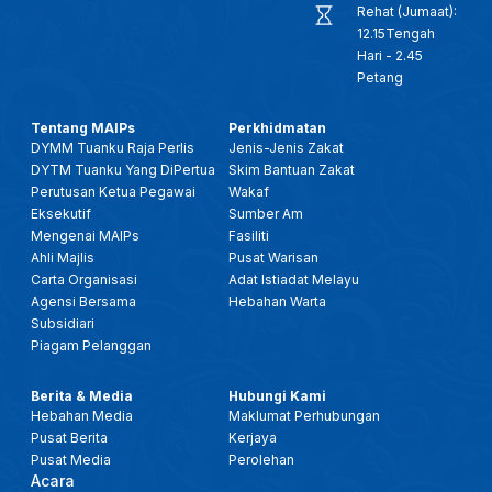
Rehat (Jumaat):
12.15Tengah
Hari - 2.45
Petang
Tentang MAIPs
Perkhidmatan
DYMM Tuanku Raja Perlis
Jenis-Jenis Zakat
DYTM Tuanku Yang DiPertua
Skim Bantuan Zakat
Perutusan Ketua Pegawai
Wakaf
Eksekutif
Sumber Am
Mengenai MAIPs
Fasiliti
Ahli Majlis
Pusat Warisan
Carta Organisasi
Adat Istiadat Melayu
Agensi Bersama
Hebahan Warta
Subsidiari
Piagam Pelanggan
Berita & Media
Hubungi Kami
Hebahan Media
Maklumat Perhubungan
Pusat Berita
Kerjaya
Pusat Media
Perolehan
Acara