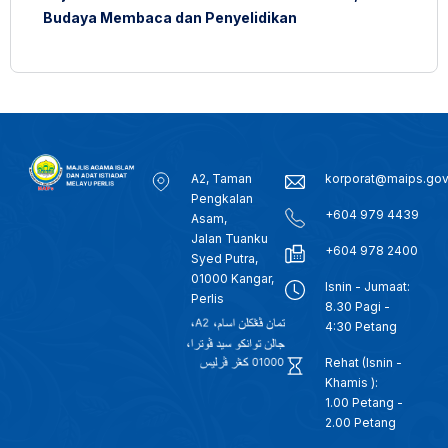
Budaya Membaca dan Penyelidikan
A2, Taman
korporat@maips.go
Pengkalan
+604 979 4439
Asam,
Jalan Tuanku
+604 978 2400
Syed Putra,
01000 Kangar,
Isnin - Jumaat:
Perlis
8.30 Pagi -
4:30 Petang
Rehat (Isnin -
Khamis ):
1.00 Petang -
2.00 Petang