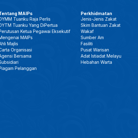
Tentang MAIPs
Perkhidmatan
DYMM Tuanku Raja Perlis
Jenis-Jenis Zakat
DYTM Tuanku Yang DiPertua
Skim Bantuan Zakat
Perutusan Ketua Pegawai Eksekutif
Wakaf
Mengenai MAIPs
Sumber Am
Ahli Majlis
Fasiliti
Carta Organisasi
Pusat Warisan
Agensi Bersama
Adat Istiadat Melayu
Subsidiari
Hebahan Warta
Piagam Pelanggan