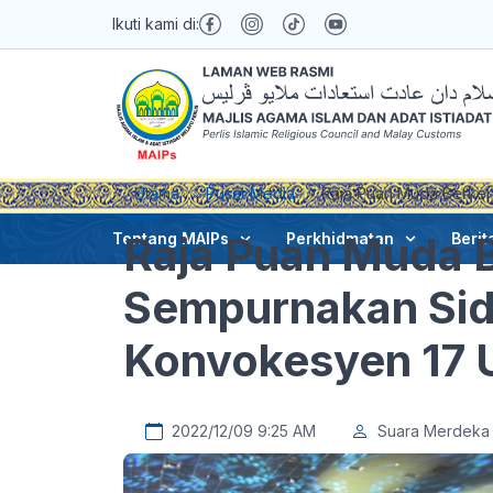
Ikuti kami di:
Utama
Pusat Media
Raja Puan Muda Berken
Raja Puan Muda 
Tentang MAIPs
Perkhidmatan
Berit
Sempurnakan Sida
Konvokesyen 17
2022/12/09 9:25 AM
Suara Merdeka