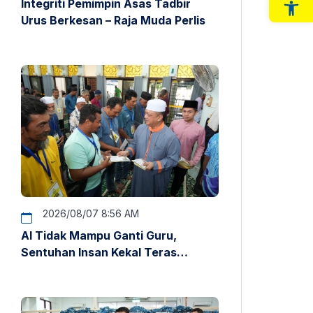
Integriti Pemimpin Asas Tadbir
Op
Urus Berkesan – Raja Muda Perlis
2026/08/07 8:56 AM
AI Tidak Mampu Ganti Guru,
Sentuhan Insan Kekal Teras
Pendidikan – Raja Muda Perlis