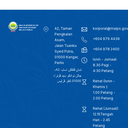
A2, Taman
korporat@maips.go
Pengkalan
+604 979 4439
Asam,
Jalan Tuanku
+604 978 2400
Syed Putra,
01000 Kangar,
Isnin - Jumaat:
Perlis
8.30 Pagi -
4:30 Petang
Rehat (Isnin -
Khamis ):
1.00 Petang -
2.00 Petang
Rehat (Jumaat):
12.15Tengah
Hari - 2.45
Petang