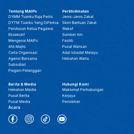
Tentang MAIPs
Perkhidmatan
DYMM Tuanku Raja Perlis
Jenis-Jenis Zakat
DYTM Tuanku Yang DiPertua
Skim Bantuan Zakat
Perutusan Ketua Pegawai
Wakaf
Eksekutif
Sumber Am
Mengenai MAIPs
Fasiliti
Ahli Majlis
Pusat Warisan
Carta Organisasi
Adat Istiadat Melayu
Agensi Bersama
Hebahan Warta
Subsidiari
Piagam Pelanggan
Berita & Media
Hubungi Kami
Hebahan Media
Maklumat Perhubungan
Pusat Berita
Kerjaya
Pusat Media
Perolehan
Acara