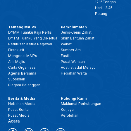
12.15Tengah
Hari - 2.45
Petang
Tentang MAIPs
Perkhidmatan
DYMM Tuanku Raja Perlis
Jenis-Jenis Zakat
DYTM Tuanku Yang DiPertua
Skim Bantuan Zakat
Perutusan Ketua Pegawai
Wakaf
Eksekutif
Sumber Am
Mengenai MAIPs
Fasiliti
Ahli Majlis
Pusat Warisan
Carta Organisasi
Adat Istiadat Melayu
Agensi Bersama
Hebahan Warta
Subsidiari
Piagam Pelanggan
Berita & Media
Hubungi Kami
Hebahan Media
Maklumat Perhubungan
Pusat Berita
Kerjaya
Pusat Media
Perolehan
Acara