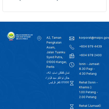
A2, Taman
korporat@maips.go
Pengkalan
+604 979 4439
Asam,
Jalan Tuanku
+604 978 2400
Syed Putra,
01000 Kangar,
Isnin - Jumaat:
Perlis
8.30 Pagi -
4:30 Petang
Rehat (Isnin -
Khamis ):
1.00 Petang -
2.00 Petang
Rehat (Jumaat):