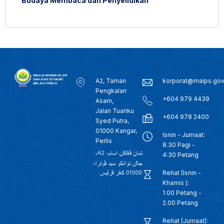
Budaya Membaca dan Penyelidikan
A2, Taman
korporat@maips.go
Pengkalan
+604 979 4439
Asam,
Jalan Tuanku
+604 978 2400
Syed Putra,
01000 Kangar,
Isnin - Jumaat:
Perlis
8.30 Pagi -
4:30 Petang
Rehat (Isnin -
Khamis ):
1.00 Petang -
2.00 Petang
Rehat (Jumaat):