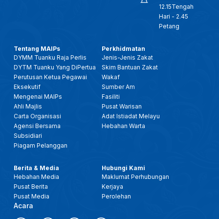
12.15Tengah
Hari - 2.45
Petang
Tentang MAIPs
Perkhidmatan
DYMM Tuanku Raja Perlis
Jenis-Jenis Zakat
DYTM Tuanku Yang DiPertua
Skim Bantuan Zakat
Perutusan Ketua Pegawai
Wakaf
Eksekutif
Sumber Am
Mengenai MAIPs
Fasiliti
Ahli Majlis
Pusat Warisan
Carta Organisasi
Adat Istiadat Melayu
Agensi Bersama
Hebahan Warta
Subsidiari
Piagam Pelanggan
Berita & Media
Hubungi Kami
Hebahan Media
Maklumat Perhubungan
Pusat Berita
Kerjaya
Pusat Media
Perolehan
Acara