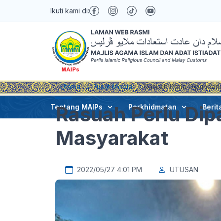
Ikuti kami di:
Utama
Pusat Media
Rasuah Perlu Dipandang
Rasuah Perlu Dip
Tentang MAIPs
Perkhidmatan
Berit
Masyarakat
2022/05/27 4:01 PM
UTUSAN