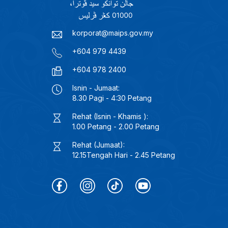
korporat@maips.gov.my
+604 979 4439
+604 978 2400
Isnin - Jumaat:
8.30 Pagi - 4:30 Petang
Rehat (Isnin - Khamis ):
1.00 Petang - 2.00 Petang
Rehat (Jumaat):
12.15Tengah Hari - 2.45 Petang