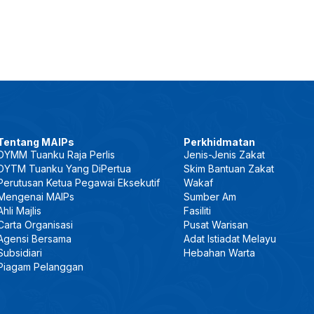
Tentang MAIPs
Perkhidmatan
DYMM Tuanku Raja Perlis
Jenis-Jenis Zakat
DYTM Tuanku Yang DiPertua
Skim Bantuan Zakat
Perutusan Ketua Pegawai Eksekutif
Wakaf
Mengenai MAIPs
Sumber Am
Ahli Majlis
Fasiliti
Carta Organisasi
Pusat Warisan
Agensi Bersama
Adat Istiadat Melayu
Subsidiari
Hebahan Warta
Piagam Pelanggan