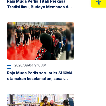
Raja Muda Perlis Titah Perkasa
Op
Tradisi Ilmu, Budaya Membaca dan
Penyelidikan
2026/08/04 9:16 AM
Raja Muda Perlis seru atlet SUKMA
utamakan keselamatan, sasar
pentas antarabangsa