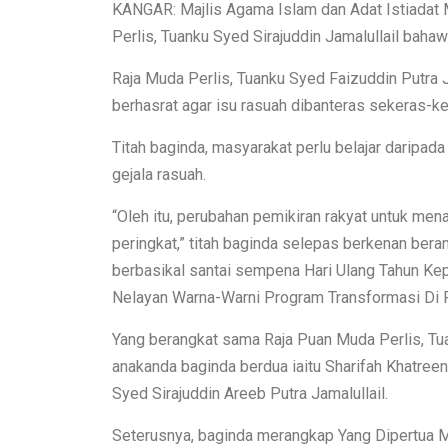
KANGAR: Majlis Agama Islam dan Adat Istiadat 
Perlis, Tuanku Syed Sirajuddin Jamalullail bahawa
Raja Muda Perlis, Tuanku Syed Faizuddin Putra Jam
berhasrat agar isu rasuah dibanteras sekeras-ke
Titah baginda, masyarakat perlu belajar daripa
gejala rasuah.
“Oleh itu, perubahan pemikiran rakyat untuk me
peringkat,” titah baginda selepas berkenan ber
berbasikal santai sempena Hari Ulang Tahun Ke
Nelayan Warna-Warni Program Transformasi Di Ra
Yang berangkat sama Raja Puan Muda Perlis, Tua
anakanda baginda berdua iaitu Sharifah Khatreena
Syed Sirajuddin Areeb Putra Jamalullail.
Seterusnya, baginda merangkap Yang Dipertua 