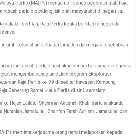
Melayu Perlis (MAIPs) mengambil serius pedoman titah Raja
 rasuah perlu dipandang jijik oleh masyarakat di negeri ini.
alullail bertitah, Raja Perlis ketika bertitah minggu lalu
rasnya.
da sejarah keruntuhan pelbagai tamadun dan negara disebabkan
nangani isu rasuah perlu diusahakan secara bersama di segenap
angkat mengambil bahagian dalam program Eksplorasi
puteraan Raja Perlis ke-79 di sekitar kawasan Kampung
ja Seberang Ramai Kuala Perlis di sini, semalam.
nku Hajah Lailatul Shahreen Akashah Khalil serta anakanda-
 Nuraniah Jamalullail, Sharifah Farah Adriana Jamalullail dan
MAIPs meminta kerjasama orang ramai melaporkan kepada