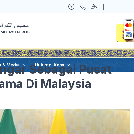
Sebagai Pusat Peperiksaan Pertama Di Malaysia
angar Sebagai Pusat
a & Media
Hubungi Kami
ama Di Malaysia