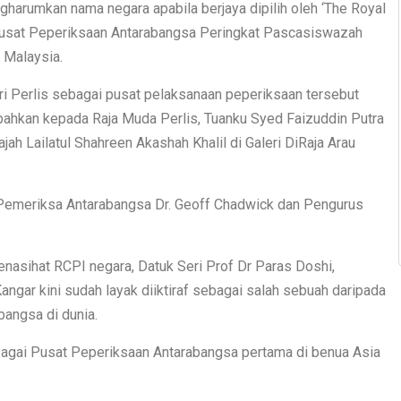
gharumkan nama negara apabila berjaya dipilih oleh ‘The Royal
 Pusat Peperiksaan Antarabangsa Peringkat Pascasiswazah
 Malaysia.
eri Perlis sebagai pusat pelaksanaan peperiksaan tersebut
bahkan kepada Raja Muda Perlis, Tuanku Syed Faizuddin Putra
jah Lailatul Shahreen Akashah Khalil di Galeri DiRaja Arau
 Pemeriksa Antarabangsa Dr. Geoff Chadwick dan Pengurus
nasihat RCPI negara, Datuk Seri Prof Dr Paras Doshi,
Kangar kini sudah layak diiktiraf sebagai salah sebuah daripada
bangsa di dunia.
ebagai Pusat Peperiksaan Antarabangsa pertama di benua Asia