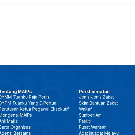
Tentang MAIPs
Perkhidmatan
DYMM Tuanku Raja Perlis
Jenis-Jenis Zakat
DYTM Tuanku Yang DiPertua
Skim Bantuan Zakat
Perutusan Ketua Pegawai Eksekutif
Wakaf
Mengenai MAIPs
Sumber Am
Ahli Majlis
Fasiliti
Carta Organisasi
Pusat Warisan
Agensi Bersama
Adat Istiadat Melayu