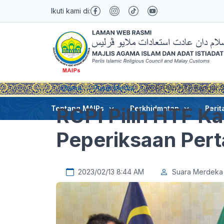
Ikuti kami di:
Utama
Pusat Media
RCPI Pilih HTF Kangar 
RCPI Pilih HTF K
Tentang MAIPs
Perkhidmatan
Berit
Peperiksaan Pert
2023/02/13 8:44 AM
Suara Merdeka