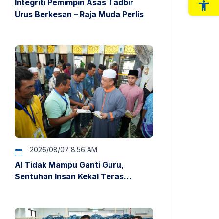
Integriti Pemimpin Asas Tadbir
Op
Urus Berkesan – Raja Muda Perlis
2026/08/07 8:56 AM
AI Tidak Mampu Ganti Guru,
Sentuhan Insan Kekal Teras
Pendidikan – Raja Muda Perlis