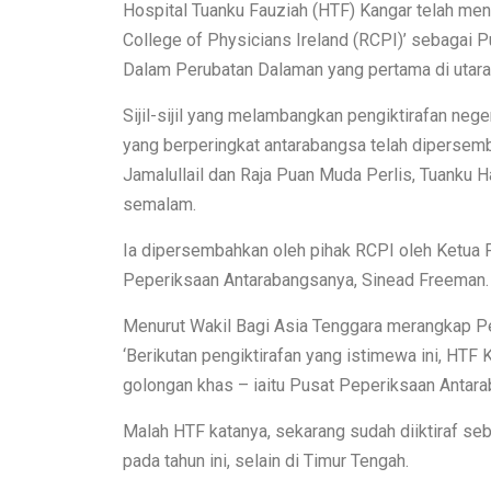
Hospital Tuanku Fauziah (HTF) Kangar telah men
College of Physicians Ireland (RCPI)’ sebagai
Dalam Perubatan Dalaman yang pertama di utara
Sijil-sijil yang melambangkan pengiktirafan neg
yang berperingkat antarabangsa telah dipersem
Jamalullail dan Raja Puan Muda Perlis, Tuanku Ha
semalam.
Ia dipersembahkan oleh pihak RCPI oleh Ketua
Peperiksaan Antarabangsanya, Sinead Freeman.
Menurut Wakil Bagi Asia Tenggara merangkap Pe
‘Berikutan pengiktirafan yang istimewa ini, HTF 
golongan khas – iaitu Pusat Peperiksaan Antara
Malah HTF katanya, sekarang sudah diiktiraf s
pada tahun ini, selain di Timur Tengah.