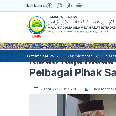
Ikuti kami di:
Utama
Pusat Media
Ribut: Raja Muda Terhar
Ribut: Raja Muda 
Tentang MAIPs
Perkhidmatan
Berit
Pelbagai Pihak S
2022/07/22 10:17 AM
Suara Merdek