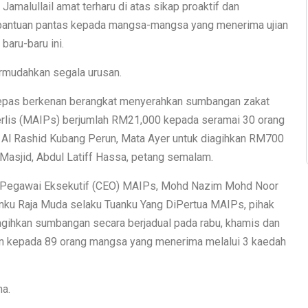
amalullail amat terharu di atas sikap proaktif dan
n bantuan pantas kepada mangsa-mangsa yang menerima ujian
baru-baru ini.
mudahkan segala urusan.
elepas berkenan berangkat menyerahkan sumbangan zakat
erlis (MAIPs) berjumlah RM21,000 kepada seramai 30 orang
id Al Rashid Kubang Perun, Mata Ayer untuk diagihkan RM700
Masjid, Abdul Latiff Hassa, petang semalam.
 Pegawai Eksekutif (CEO) MAIPs, Mohd Nazim Mohd Noor
ku Raja Muda selaku Tuanku Yang DiPertua MAIPs, pihak
ihkan sumbangan secara berjadual pada rabu, khamis dan
ian kepada 89 orang mangsa yang menerima melalui 3 kaedah
ma.