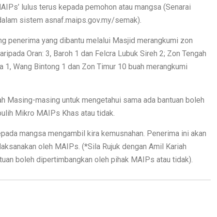
AIPs’ lulus terus kepada pemohon atau mangsa (Senarai
 dalam sistem asnaf.maips.gov.my/semak).
ang penerima yang dibantu melalui Masjid merangkumi zon
 daripada Oran: 3, Baroh 1 dan Felcra Lubuk Sireh 2; Zon Tengah
ima 1, Wang Bintong 1 dan Zon Timur 10 buah merangkumi
iah Masing-masing untuk mengetahui sama ada bantuan boleh
pulih Mikro MAIPs Khas atau tidak.
kepada mangsa mengambil kira kemusnahan. Penerima ini akan
 dilaksanakan oleh MAIPs. (*Sila Rujuk dengan Amil Kariah
an boleh dipertimbangkan oleh pihak MAIPs atau tidak).