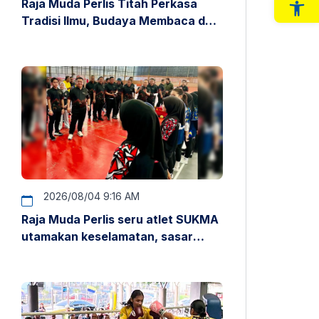
Raja Muda Perlis Titah Perkasa
Op
Tradisi Ilmu, Budaya Membaca dan
Penyelidikan
2026/08/04 9:16 AM
Raja Muda Perlis seru atlet SUKMA
utamakan keselamatan, sasar
pentas antarabangsa