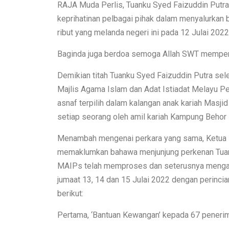
RAJA Muda Perlis, Tuanku Syed Faizuddin Putra J
keprihatinan pelbagai pihak dalam menyalurka
ribut yang melanda negeri ini pada 12 Julai 2022 
Baginda juga berdoa semoga Allah SWT memper
Demikian titah Tuanku Syed Faizuddin Putra s
Majlis Agama Islam dan Adat Istiadat Melayu P
asnaf terpilih dalam kalangan anak kariah Masj
setiap seorang oleh amil kariah Kampung Behor 
Menambah mengenai perkara yang sama, Ketua
memaklumkan bahawa menjunjung perkenan Tuan
MAIPs telah memproses dan seterusnya mengag
jumaat 13, 14 dan 15 Julai 2022 dengan perinc
berikut:
Pertama, ‘Bantuan Kewangan’ kepada 67 peneri