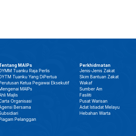
Tentang MAIPs
Perkhidmatan
DYMM Tuanku Raja Perlis
Jenis-Jenis Zakat
DYTM Tuanku Yang DiPertua
Skim Bantuan Zakat
Perutusan Ketua Pegawai Eksekutif
Wakaf
Mengenai MAIPs
Sumber Am
Ahli Majlis
Fasiliti
Carta Organisasi
Pusat Warisan
Agensi Bersama
Adat Istiadat Melayu
Subsidiari
Hebahan Warta
Piagam Pelanggan